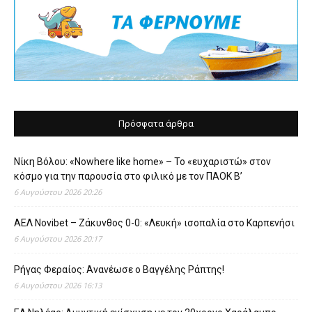
Πρόσφατα άρθρα
Νίκη Βόλου: «Nowhere like home» – Το «ευχαριστώ» στον
κόσμο για την παρουσία στο φιλικό με τον ΠΑΟΚ Β’
6 Αυγούστου 2026 20:26
ΑΕΛ Novibet – Ζάκυνθος 0-0: «Λευκή» ισοπαλία στο Καρπενήσι
6 Αυγούστου 2026 20:17
Ρήγας Φεραίος: Ανανέωσε ο Βαγγέλης Ράπτης!
6 Αυγούστου 2026 16:13