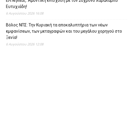
ΕΛ Νηλέας: Αμυντική ενίσχυση με τον 20χρονο Χαράλαμπο
Ευτυχιάδη!
6 Αυγούστου 2026 16:08
Βόλος ΝΠΣ: Την Κυριακή τα αποκαλυπτήρια των νέων
εμφανίσεων, των μεταγραφών και του μεγάλου χορηγού στο
Ξενία!
6 Αυγούστου 2026 12:08