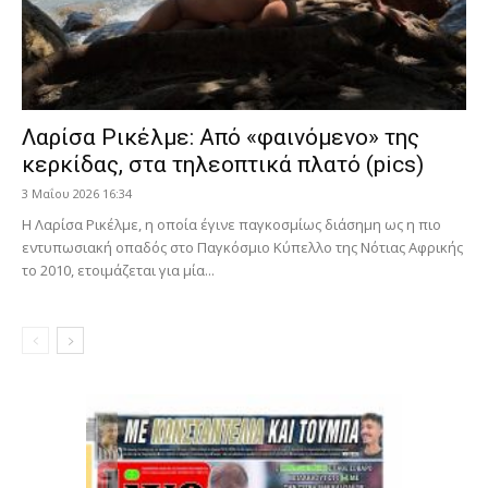
Λαρίσα Ρικέλμε: Από «φαινόμενο» της
κερκίδας, στα τηλεοπτικά πλατό (pics)
3 Μαΐου 2026 16:34
Η Λαρίσα Ρικέλμε, η οποία έγινε παγκοσμίως διάσημη ως η πιο
εντυπωσιακή οπαδός στο Παγκόσμιο Κύπελλο της Νότιας Αφρικής
το 2010, ετοιμάζεται για μία...