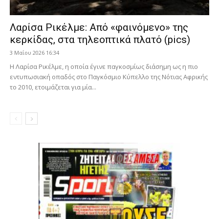
Λαρίσα Ρικέλμε: Από «φαινόμενο» της
κερκίδας, στα τηλεοπτικά πλατό (pics)
3 Μαΐου 2026 16:34
Η Λαρίσα Ρικέλμε, η οποία έγινε παγκοσμίως διάσημη ως η πιο
εντυπωσιακή οπαδός στο Παγκόσμιο Κύπελλο της Νότιας Αφρικής
το 2010, ετοιμάζεται για μία...