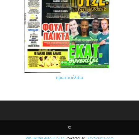
πρωτοσέλιδα
©
WP Twitter Auto Publish
Powered By :
XYZScripts.com