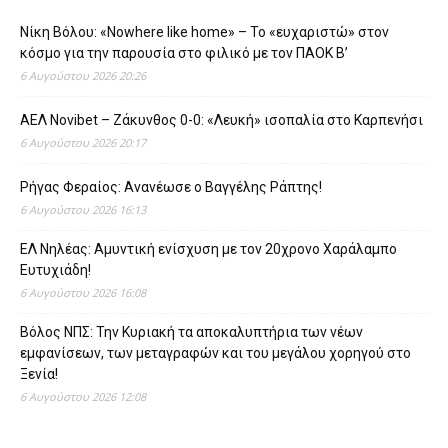
Νίκη Βόλου: «Nowhere like home» – Το «ευχαριστώ» στον
κόσμο για την παρουσία στο φιλικό με τον ΠΑΟΚ Β’
6 Αυγούστου 2026 20:26
ΑΕΛ Novibet – Ζάκυνθος 0-0: «Λευκή» ισοπαλία στο Καρπενήσι
6 Αυγούστου 2026 20:17
Ρήγας Φεραίος: Ανανέωσε ο Βαγγέλης Ράπτης!
6 Αυγούστου 2026 16:13
ΕΛ Νηλέας: Αμυντική ενίσχυση με τον 20χρονο Χαράλαμπο
Ευτυχιάδη!
6 Αυγούστου 2026 16:08
Βόλος ΝΠΣ: Την Κυριακή τα αποκαλυπτήρια των νέων
εμφανίσεων, των μεταγραφών και του μεγάλου χορηγού στο
Ξενία!
6 Αυγούστου 2026 12:08