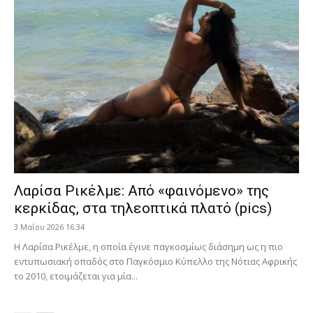
Λαρίσα Ρικέλμε: Από «φαινόμενο» της
κερκίδας, στα τηλεοπτικά πλατό (pics)
3 Μαΐου 2026 16:34
Η Λαρίσα Ρικέλμε, η οποία έγινε παγκοσμίως διάσημη ως η πιο
εντυπωσιακή οπαδός στο Παγκόσμιο Κύπελλο της Νότιας Αφρικής
το 2010, ετοιμάζεται για μία...