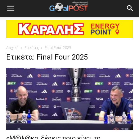
Αρχική
Ετικέτες
Final Four 2025
Ετικέτα: Final Four 2025
«Μ@λ@κα, ξέρεις ποιο είναι το