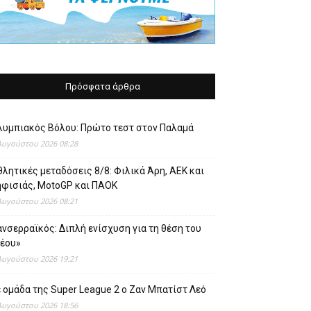
Πρόσφατα άρθρα
λυμπιακός Βόλου: Πρώτο τεστ στον Παλαμά
Αυγούστου 2026 08:28
λητικές μεταδόσεις 8/8: Φιλικά Άρη, ΑΕΚ και
ηφισιάς, MotoGP και ΠΑΟΚ
Αυγούστου 2026 08:21
νσερραϊκός: Διπλή ενίσχυση για τη θέση του
νέου»
Αυγούστου 2026 19:21
 ομάδα της Super League 2 o Ζαν Μπατίστ Λεό
Αυγούστου 2026 18:56