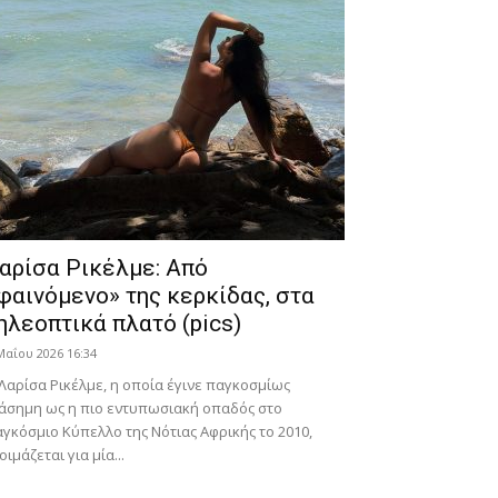
αρίσα Ρικέλμε: Από
φαινόμενο» της κερκίδας, στα
ηλεοπτικά πλατό (pics)
Μαΐου 2026 16:34
Λαρίσα Ρικέλμε, η οποία έγινε παγκοσμίως
άσημη ως η πιο εντυπωσιακή οπαδός στο
γκόσμιο Κύπελλο της Νότιας Αφρικής το 2010,
οιμάζεται για μία...