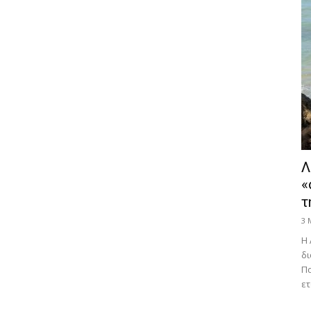
Λ
«
τ
3 
Η 
δι
Πα
ετ