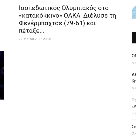
Ισοπεδωτικός Ολυμπιακός στο
«κατακόκκινο» ΟΑΚΑ: Διέλυσε τη
Φενέρμπαχτσε (79-61) και
πέταξε...
22 Μαΐου 2026 20:08
Ο
8 
Αθ
Κ
8 
Πα
«
7 
Σε
7 