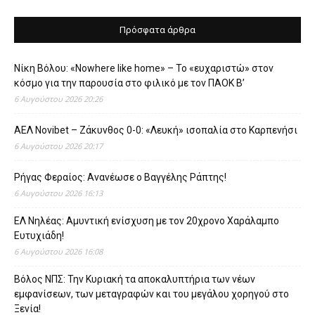
Πρόσφατα άρθρα
Νίκη Βόλου: «Nowhere like home» – Το «ευχαριστώ» στον
κόσμο για την παρουσία στο φιλικό με τον ΠΑΟΚ Β’
6 Αυγούστου 2026 20:26
ΑΕΛ Novibet – Ζάκυνθος 0-0: «Λευκή» ισοπαλία στο Καρπενήσι
6 Αυγούστου 2026 20:17
Ρήγας Φεραίος: Ανανέωσε ο Βαγγέλης Ράπτης!
6 Αυγούστου 2026 16:13
ΕΛ Νηλέας: Αμυντική ενίσχυση με τον 20χρονο Χαράλαμπο
Ευτυχιάδη!
6 Αυγούστου 2026 16:08
Βόλος ΝΠΣ: Την Κυριακή τα αποκαλυπτήρια των νέων
εμφανίσεων, των μεταγραφών και του μεγάλου χορηγού στο
Ξενία!