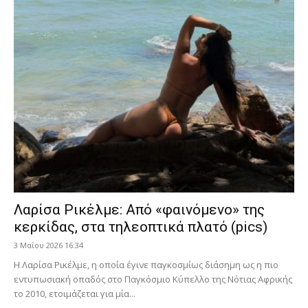
Λαρίσα Ρικέλμε: Από «φαινόμενο» της
κερκίδας, στα τηλεοπτικά πλατό (pics)
3 Μαΐου 2026 16:34
Η Λαρίσα Ρικέλμε, η οποία έγινε παγκοσμίως διάσημη ως η πιο
εντυπωσιακή οπαδός στο Παγκόσμιο Κύπελλο της Νότιας Αφρικής
το 2010, ετοιμάζεται για μία...