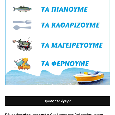
Πρόσφατα άρθρα
Ρήγας Φεραίος: Ιστορικό φιλικό τεστ στο Βελεστίνο με τον