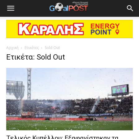
Αρχική
Ετικέτες
Sold Out
Ετικέτα: Sold Out
Τελικός Κυπέλλου: Εξαφανίστηκαν τα