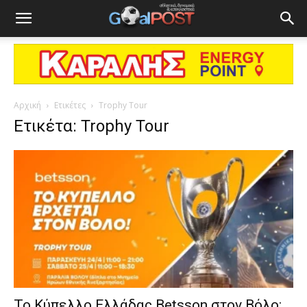
Αρχική
Ετικέτες
Trophy Tour
Ετικέτα: Trophy Tour
Το Κύπελλο Ελλάδας Betsson στον Βόλο: