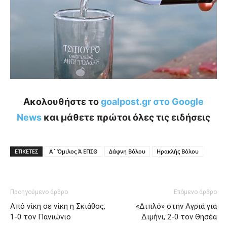
Ακολουθήστε το
goalpost.gr στο Google
News
και μάθετε πρώτοι όλες τις ειδήσεις
ΕΤΙΚΕΤΕΣ
Α΄ Όμιλος Ά ΕΠΣΘ
Δάφνη Βόλου
Ηρακλής Βόλου
Προηγούμενο άρθρο
Επόμενο άρθρο
Από νίκη σε νίκη η Σκιάθος,
«Διπλό» στην Αγριά για
1-0 τον Πανιώνιο
Διμήνι, 2-0 τον Θησέα