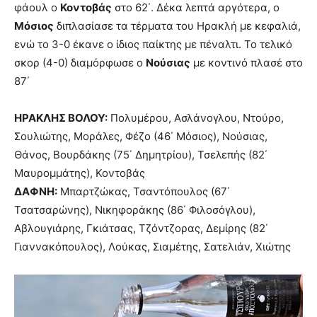
φάουλ ο
Κοντοβάς
στο 62΄. Δέκα λεπτά αργότερα, ο
Μόσιος
διπλασίασε τα τέρματα του Ηρακλή με κεφαλιά,
ενώ το 3-0 έκανε ο ίδιος παίκτης με πέναλτι. Το τελικό
σκορ (4-0) διαμόρφωσε ο
Νούσιας
με κοντινό πλασέ στο
87΄
ΗΡΑΚΛΗΣ ΒΟΛΟΥ:
Πολυμέρου, Ασλάνογλου, Ντούρο,
Σουλιώτης, Μοράλες, Φέζο (46΄ Μόσιος), Νούσιας,
Θάνος, Βουρδάκης (75΄ Δημητρίου), Τσελεπής (82΄
Μαυρομμάτης), Κοντοβάς
ΔΑΦΝΗ:
Μπαρτζώκας, Τσαντόπουλος (67΄
Τσατσαρώνης), Νικηφοράκης (86΄ Φιλοσόγλου),
Αβλουγιάρης, Γκιάτσας, Τζόντζορας, Δεμίρης (82΄
Γιαννακόπουλος), Λούκας, Σιαμέτης, Σατελιάν, Χιώτης