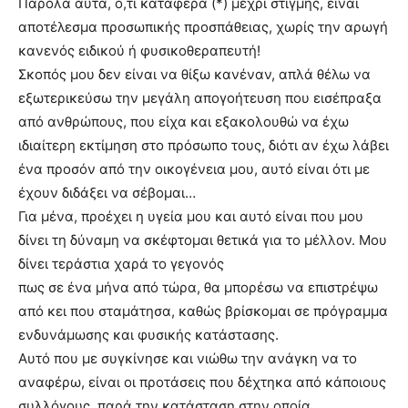
Παρόλα αυτά, ό,τι κατάφερα (*) μέχρι στιγμής, είναι
αποτέλεσμα προσωπικής προσπάθειας, χωρίς την αρωγή
κανενός ειδικού ή φυσικοθεραπευτή!
Σκοπός μου δεν είναι να θίξω κανέναν, απλά θέλω να
εξωτερικεύσω την μεγάλη απογοήτευση που εισέπραξα
από ανθρώπους, που είχα και εξακολουθώ να έχω
ιδιαίτερη εκτίμηση στο πρόσωπο τους, διότι αν έχω λάβει
ένα προσόν από την οικογένεια μου, αυτό είναι ότι με
έχουν διδάξει να σέβομαι…
Για μένα, προέχει η υγεία μου και αυτό είναι που μου
δίνει τη δύναμη να σκέφτομαι θετικά για το μέλλον. Μου
δίνει τεράστια χαρά το γεγονός
πως σε ένα μήνα από τώρα, θα μπορέσω να επιστρέψω
από κει που σταμάτησα, καθώς βρίσκομαι σε πρόγραμμα
ενδυνάμωσης και φυσικής κατάστασης.
Αυτό που με συγκίνησε και νιώθω την ανάγκη να το
αναφέρω, είναι οι προτάσεις που δέχτηκα από κάποιους
συλλόγους, παρά την κατάσταση στην οποία