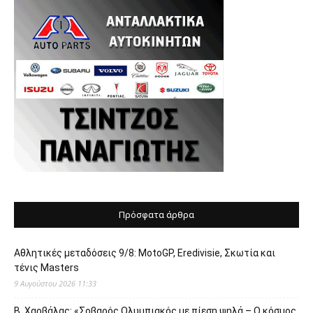
Πρόσφατα άρθρα
Αθλητικές μεταδόσεις 9/8: MotoGP, Eredivisie, Σκωτία και
τένις Masters
9 Αυγούστου 2026 11:33
Β. Χαρβάλας: «Σοβαρός Ολυμπιακός με πίεση ψηλά – Ο κόσμος