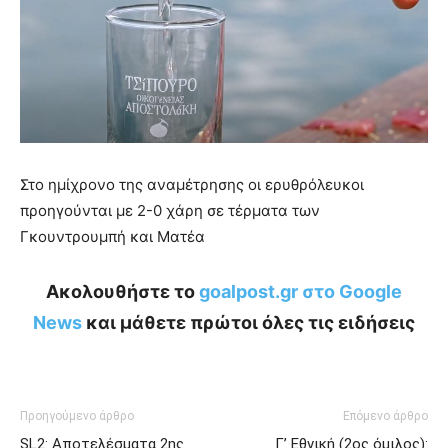
Στο ημίχρονο της αναμέτρησης οι ερυθρόλευκοι
προηγούνται με 2-0 χάρη σε τέρματα των
Γκουντρουμπή και Ματέα
Ακολουθήστε το
goalpost.gr στο Google
News
και μάθετε πρώτοι όλες τις ειδήσεις
Προηγούμενο άρθρο
Επόμενο άρθρο
SL2: Αποτελέσματα 2ης
Γ’ Εθνική (2ος όμιλος):