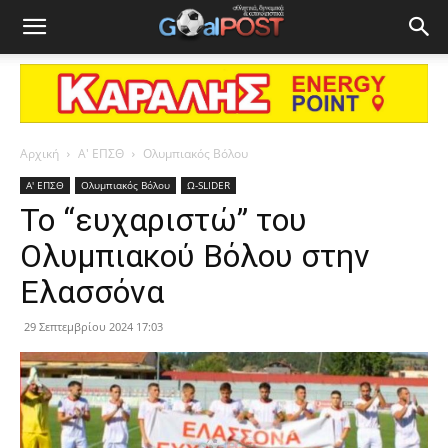
Αρχική
Α' ΕΠΣΘ
Ολυμπιακός Βόλου
Α' ΕΠΣΘ
Ολυμπιακός Βόλου
Ω-SLIDER
To “ευχαριστώ” του
Ολυμπιακού Βόλου στην
Ελασσόνα
29 Σεπτεμβρίου 2024 17:03