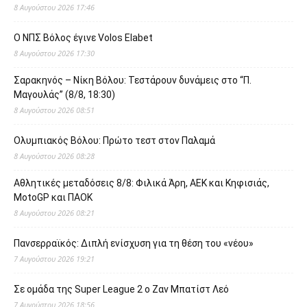
8 Αυγούστου 2026 17:46
O ΝΠΣ Βόλος έγινε Volos Elabet
8 Αυγούστου 2026 17:30
Σαρακηνός – Νίκη Βόλου: Τεστάρουν δυνάμεις στο “Π.
Μαγουλάς” (8/8, 18:30)
8 Αυγούστου 2026 08:51
Ολυμπιακός Βόλου: Πρώτο τεστ στον Παλαμά
8 Αυγούστου 2026 08:28
Αθλητικές μεταδόσεις 8/8: Φιλικά Άρη, ΑΕΚ και Κηφισιάς,
MotoGP και ΠΑΟΚ
8 Αυγούστου 2026 08:21
Πανσερραϊκός: Διπλή ενίσχυση για τη θέση του «νέου»
7 Αυγούστου 2026 19:21
Σε ομάδα της Super League 2 o Ζαν Μπατίστ Λεό
7 Αυγούστου 2026 18:56