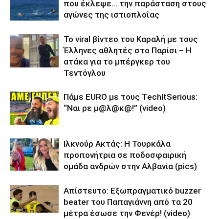
που έκλεψε… την παράσταση στους
αγώνες της ιστιοπλοΐας
Το viral βίντεο του Καραλή με τους
Έλληνες αθλητές στο Παρίσι – Η
ατάκα για το μπέργκερ του
Τεντόγλου
Πάμε EURO με τους TechItSerious:
“Ναι ρε μ@λ@κ@!” (video)
Ιλκνούρ Ακτάς: Η Τουρκάλα
προπονήτρια σε ποδοσφαιρική
ομάδα ανδρών στην Αλβανία (pics)
Απίστευτο: Εξωπραγματικό buzzer
beater του Παπαγιάννη από τα 20
μέτρα έσωσε την Φενέρ! (video)