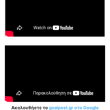
Ακολουθήστε το
goalpost.gr στο Google