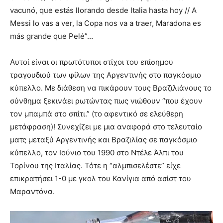
vacunó, que estás llorando desde Italia hasta hoy // A
Messi lo vas a ver, la Copa nos va a traer, Maradona es
más grande que Pelé”…
Αυτοί είναι οι πρωτότυποι στίχοι του επίσημου
τραγουδιού των φίλων της Αργεντινής στο παγκόσμιο
κύπελλο. Με διάθεση να πικάρουν τους Βραζιλιάνους το
σύνθημα ξεκινάει ρωτώντας πως νιώθουν “που έχουν
τον μπαμπά στο σπίτι.” (το αφεντικό σε ελεύθερη
μετάφραση)! Συνεχίζει με μια αναφορά στο τελευταίο
ματς μεταξύ Αργεντινής και Βραζιλίας σε παγκόσμιο
κύπελλο, τον Ιούνιο του 1990 στο Ντέλε Άλπι του
Τορίνου της Ιταλίας. Τότε η “αλμπισελέστε” είχε
επικρατήσει 1-0 με γκολ του Κανίγια από ασίστ του
Μαραντόνα.