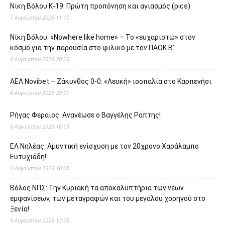
Νίκη Βόλου Κ-19: Πρώτη προπόνηση και αγιασμός (pics)
7 Αυγούστου 2026 11:10
Νίκη Βόλου: «Nowhere like home» – Το «ευχαριστώ» στον
κόσμο για την παρουσία στο φιλικό με τον ΠΑΟΚ Β’
6 Αυγούστου 2026 20:26
ΑΕΛ Novibet – Ζάκυνθος 0-0: «Λευκή» ισοπαλία στο Καρπενήσι
6 Αυγούστου 2026 20:17
Ρήγας Φεραίος: Ανανέωσε ο Βαγγέλης Ράπτης!
6 Αυγούστου 2026 16:13
ΕΛ Νηλέας: Αμυντική ενίσχυση με τον 20χρονο Χαράλαμπο
Ευτυχιάδη!
6 Αυγούστου 2026 16:08
Βόλος ΝΠΣ: Την Κυριακή τα αποκαλυπτήρια των νέων
εμφανίσεων, των μεταγραφών και του μεγάλου χορηγού στο
Ξενία!
6 Αυγούστου 2026 12:08