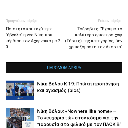
Προηγούμενο άρθρο
Επόμενο άρθρο
Ποιότητα και ταχύτητα
Τσέροβιτς: “Έχουμε το
“έβγαλε” η νέα Νίκη που
καλύτερο αριστερό χαφ
κέρδισε τον Αχαρναϊκό με 2-
(Γέσιτς) της κατηγορίας, δεν
0
χρειαζόμαστε τον Ακόστα”
ΠΑΡΟΜΟΙΑ ΑΡΘΡΑ
Νίκη Βόλου Κ-19: Πρώτη προπόνηση
και αγιασμός (pics)
Νίκη Βόλου: «Nowhere like home» –
Το «ευχαριστώ» στον κόσμο για την
παρουσία στο φιλικό με τον ΠΑΟΚ Β’