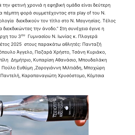
την φετινή χρονιά η εφηβική ομάδα είναι δεύτερη
α πέμπτη φορά συμμετέχοντας στα play of του Ν.
λογία διεκδικούν τον τίτλο στο Ν. Μαγνησίας. Τέλος
α διεκδικώντας την άνοδο.” Στη συνέχεια έγινε η
ου
ρχη του 3
Γυμνασίου Ν. Ιωνίας κ. Πλαγερά
ο έτος 2025 στους παρακάτω αθλητές: Πανταζή
όπουλο Άγγελο, Παζαρά Χρήστο, Τσάνη Κυριάκο,
μπίλη Δημήτριο, Κυπαρίση Αθανάσιο, Μπουδαλάκη
 Πούλο Ευθύμη ,Ζαρογιάννη Μιλτιάδη, Μποχώρη
η Παντελή, Καραπαναγιώτη Χρυσόστομο, Κόμτσια