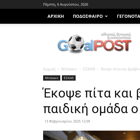
Πέμπτη, 6 Αυγούστου, 2026
ΑΡΧΙΚΗ
ΠΟΔΌΣΦΑΙΡΟ
ΓΕΓΟΝΌΤ
Goalpost.gr
Αρχική
Μπάσκετ
ΕΣΚΑΘ
Έκοψε πίτα και βράβε
Μπάσκετ
ΕΣΚΑΘ
Έκοψε πίτα και 
παιδική ομάδα ο
13 Φεβρουαρίου 2025 12:09