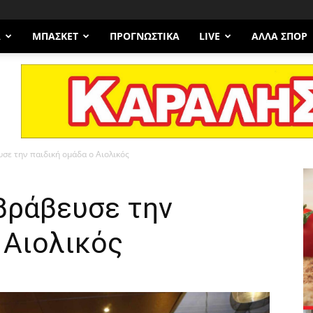
Α
ΜΠΆΣΚΕΤ
ΠΡΟΓΝΩΣΤΙΚΑ
LIVE
ΆΛΛΑ ΣΠΟΡ
υσε την παιδική ομάδα ο Αιολικός
βράβευσε την
 Αιολικός