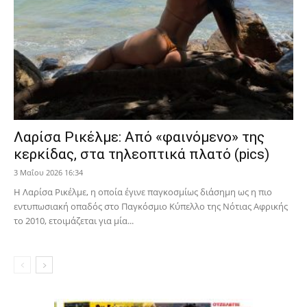
Λαρίσα Ρικέλμε: Από «φαινόμενο» της
κερκίδας, στα τηλεοπτικά πλατό (pics)
3 Μαΐου 2026 16:34
Η Λαρίσα Ρικέλμε, η οποία έγινε παγκοσμίως διάσημη ως η πιο
εντυπωσιακή οπαδός στο Παγκόσμιο Κύπελλο της Νότιας Αφρικής
το 2010, ετοιμάζεται για μία...