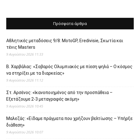
Πρόσφατα άρθρα
Αθλητικές μεταδόσεις 9/8: MotoGP, Eredivisie, Σκωτία και
τένις Masters
9 Αυγούστου 2026 11:33
Β. Χαρβάλας: «Σοβαρός Ολυμπιακός με πίεση ψηλά – Ο κόσμος
να στηρίξει με τα διαρκείας»
9 Αυγούστου 2026 11:12
Στ. Αρσένος: «Ικανοποιημένος από την προσπάθεια –
Εξετάζουμε 2-3 μεταγραφές ακόμη»
9 Αυγούστου 2026 10:45
Μαλεζάς: «Είδαμε πράγματα που χρήζουν βελτίωσης – Υπήρξε
διάθεση»
9 Αυγούστου 2026 10:07