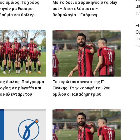
 2ος όμιλος: Το χρέος
Με το δεξί ο Σαρακηνός στα play
με
κηνός με Εύοσμο |
out – Αποτελέσματα –
6 
βαθμία και θρίλερ
Βαθμολογία – Επόμενη
Ε
Ο
Γ
6 
 2ος όμιλος: Πρόγραμμα
Τα «πρώτα» κανόνια της Γ’
ογίες σε playoffs και
Εθνικής: Στην κορυφή του 2ου
To καλεντάρι του
ομίλου ο Παπαδημητρίου