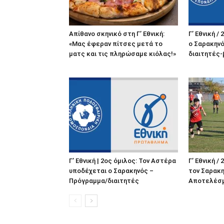
Απίθανο σκηνικό στη Γ’ Εθνική:
Γ’ Εθνική /
«Μας έφεραν πίτσες μετά το
ο Σαρακηνό
ματς και τις πληρώσαμε κιόλας!»
διαιτητές
Γ’ Εθνική | 2ος όμιλος: Τον Αστέρα
Γ’ Εθνική /
υποδέχεται ο Σαρακηνός –
τον Σαρακη
Πρόγραμμα/διαιτητές
Αποτελέσμ