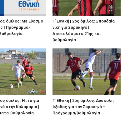
 2ος όμιλος: Με Εύοσμο
Γ’ Εθνική | 2ος όμιλος: Σπουδαία
ς | Πρόγραμμα-
νίκη για Σαρακηνό |
-βαθμολογία
Αποτελέσματα 21ης και
βαθμολογία
 2ος όμιλος: Ήττα για
Γ’ Εθνική | 2ος όμιλος: Δύσκολη
νό στην Καλαμαριά |
έξοδος για τον Σαρακηνό –
ατα-βαθμολογία
Πρόγραμμα/βαθμολογία