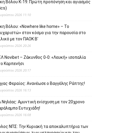
ίκη Βόλου Κ-19: Πρώτη προπόνηση και αγιασμός
ics)
Αυγούστου 2026 11:10
κη Βόλου: «Nowhere like home» – Το
ευχαριστώ» στον κόσμο για την παρουσία στο
λικό με τον ΠΑΟΚ Β’
Αυγούστου 2026 20:26
Λ Novibet – Ζάκυνθος 0-0: «Λευκή» ισοπαλία
το Καρπενήσι
Αυγούστου 2026 20:17
ήγας Φεραίος: Ανανέωσε ο Βαγγέλης Ράπτης!
Αυγούστου 2026 16:13
 Νηλέας: Αμυντική ενίσχυση με τον 20χρονο
αράλαμπο Ευτυχιάδη!
Αυγούστου 2026 16:08
όλος ΝΠΣ: Την Κυριακή τα αποκαλυπτήρια των
έων εμφανίσεων, των μεταγραφών και του