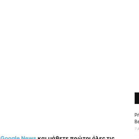
Ρή
Βε
7 
ο Google News
και μάθετε πρώτοι όλες τις