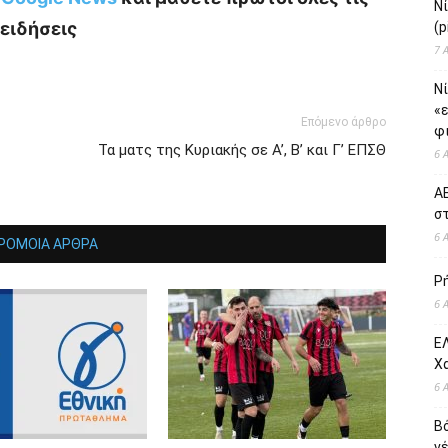
Ν
ειδήσεις
(p
7 
Νί
«
Επόμενο άρθρο
φι
Τα ματς της Κυριακής σε Α’, Β’ και Γ’ ΕΠΣΘ
6 
ΑΕ
σ
6 
ΡΟΜΟΙΑ ΑΡΘΡΑ
Ρ
6 
ΕΛ
Χ
6 
Β
ν