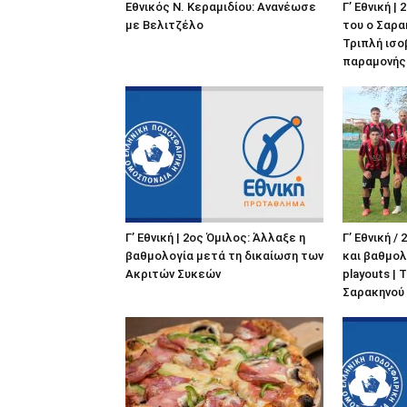
Εθνικός Ν. Κεραμιδίου: Ανανέωσε
Γ’ Εθνική |
με Βελιτζέλο
του ο Σαρα
Τριπλή ισο
παραμονής
Γ’ Εθνική | 2ος Όμιλος: Άλλαξε η
Γ’ Εθνική /
βαθμολογία μετά τη δικαίωση των
και βαθμολ
Ακριτών Συκεών
playouts | 
Σαρακηνού