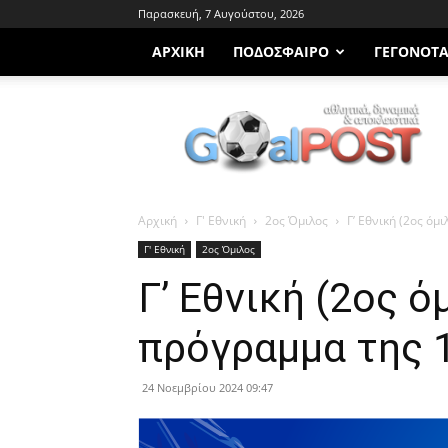
Παρασκευή, 7 Αυγούστου, 2026
ΑΡΧΙΚΗ
ΠΟΔΌΣΦΑΙΡΟ
ΓΕΓΟΝΌΤ
Goalpost.gr
Αρχική
Γ' Εθνική
2ος Όμιλος
Γ’ Εθνική (2ος όμ
Γ' Εθνική
2ος Όμιλος
Γ’ Εθνική (2ος ό
πρόγραμμα της 
24 Νοεμβρίου 2024 09:47