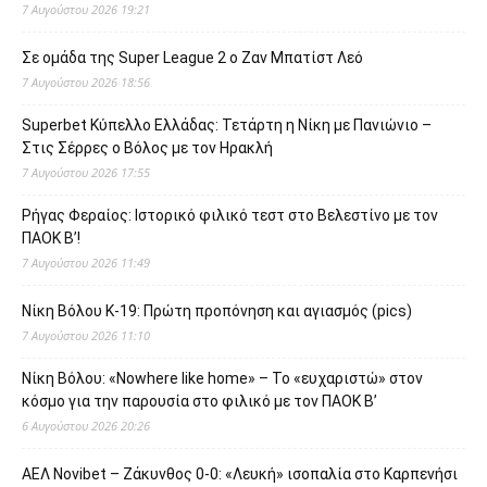
7 Αυγούστου 2026 19:21
Σε ομάδα της Super League 2 o Ζαν Μπατίστ Λεό
7 Αυγούστου 2026 18:56
Superbet Κύπελλο Ελλάδας: Τετάρτη η Νίκη με Πανιώνιο –
Στις Σέρρες ο Βόλος με τον Ηρακλή
7 Αυγούστου 2026 17:55
Ρήγας Φεραίος: Ιστορικό φιλικό τεστ στο Βελεστίνο με τον
ΠΑΟΚ Β’!
7 Αυγούστου 2026 11:49
Νίκη Βόλου Κ-19: Πρώτη προπόνηση και αγιασμός (pics)
7 Αυγούστου 2026 11:10
Νίκη Βόλου: «Nowhere like home» – Το «ευχαριστώ» στον
κόσμο για την παρουσία στο φιλικό με τον ΠΑΟΚ Β’
6 Αυγούστου 2026 20:26
ΑΕΛ Novibet – Ζάκυνθος 0-0: «Λευκή» ισοπαλία στο Καρπενήσι