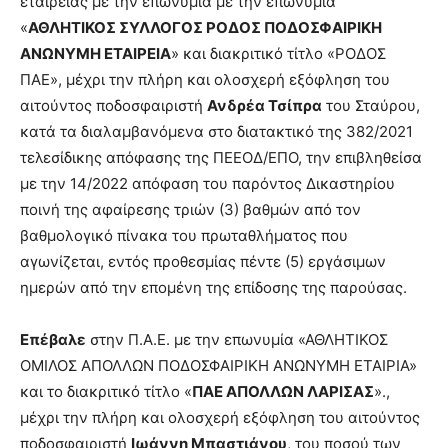
εταιρείας με την επωνυμία με την επωνυμία
«
ΑΘΛΗΤΙΚΟΣ ΣΥΛΛΟΓΟΣ ΡΟΔΟΣ ΠΟΔΟΣΦΑΙΡΙΚΗ
ΑΝΩΝΥΜΗ ΕΤΑΙΡΕΙΑ
» και διακριτικό τίτλο «ΡΟΔΟΣ
ΠΑΕ», μέχρι την πλήρη και ολοσχερή εξόφληση του
αιτούντος ποδοσφαιριστή
Ανδρέα Τσίπρα
του Σταύρου,
κατά τα διαλαμβανόμενα στο διατακτικό της 382/2021
τελεσίδικης απόφασης της ΠΕΕΟΔ/ΕΠΟ, την επιβληθείσα
με την 14/2022 απόφαση του παρόντος Δικαστηρίου
ποινή της αφαίρεσης τριών (3) βαθμών από τον
βαθμολογικό πίνακα του πρωταθλήματος που
αγωνίζεται, εντός προθεσμίας πέντε (5) εργάσιμων
ημερών από την επομένη της επίδοσης της παρούσας.
Επέβαλε
στην Π.Α.Ε. με την επωνυμία «ΑΘΛΗΤΙΚΟΣ
ΟΜΙΛΟΣ ΑΠΟΛΛΩΝ ΠΟΔΟΣΦΑΙΡΙΚΗ ΑΝΩΝΥΜΗ ΕΤΑΙΡΙΑ»
και το διακριτικό τίτλο «
ΠΑΕ ΑΠΟΛΛΩΝ ΛΑΡΙΣΑΣ
».,
μέχρι την πλήρη και ολοσχερή εξόφληση του αιτούντος
ποδοσφαιριστή
Ιωάννη Μπαστιάνου
, του ποσού των