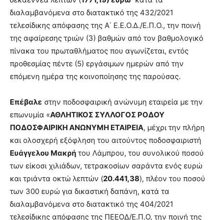
διαλαμβανόμενα στο διατακτικό της 432/2021
τελεσίδικης απόφασης της Α΄ Ε.Ε.Ο.Δ./Ε.Π.Ο., την ποινή
της αφαίρεσης τριών (3) βαθμών από τον βαθμολογικό
πίνακα του πρωταθλήματος που αγωνίζεται, εντός
προθεσμίας πέντε (5) εργάσιμων ημερών από την
επόμενη ημέρα της κοινοποίησης της παρούσας.
Επέβαλε
στην ποδοσφαιρική ανώνυμη εταιρεία με την
επωνυμία «
ΑΘΛΗΤΙΚΟΣ ΣΥΛΛΟΓΟΣ ΡΟΔΟΥ
ΠΟΔΟΣΦΑΙΡΙΚΗ ΑΝΩΝΥΜΗ ΕΤΑΙΡΕΙΑ
, μέχρι την πλήρη
και ολοσχερή εξόφληση του αιτούντος ποδοσφαιριστή
Ευάγγελου Μακρή
του Λάμπρου, του συνολικού ποσού
των είκοσι χιλιάδων, τετρακοσίων σαράντα ενός ευρώ
και τριάντα οκτώ λεπτών (
20.441,38
), πλέον του ποσού
των 300 ευρώ για δικαστική δαπάνη, κατά τα
διαλαμβανόμενα στο διατακτικό της 404/2021
τελεσίδικης απόφασης της ΠΕΕΟΔ/Ε.Π.Ο, την ποινή της