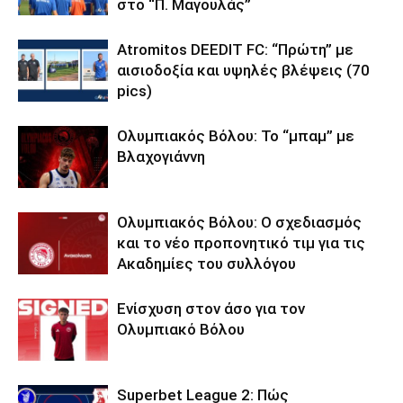
στο “Π. Μαγουλάς”
Atromitos DEEDIT FC: “Πρώτη” με
αισιοδοξία και υψηλές βλέψεις (70
pics)
Ολυμπιακός Βόλου: Το “μπαμ” με
Βλαχογιάννη
Ολυμπιακός Βόλου: Ο σχεδιασμός
και το νέο προπονητικό τιμ για τις
Ακαδημίες του συλλόγου
Ενίσχυση στον άσο για τον
Ολυμπιακό Βόλου
Superbet League 2: Πώς