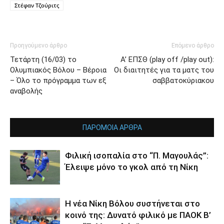
Στέφαν Τζούριτς
Προηγούμενο άρθρο
Επόμενο άρθρο
Τετάρτη (16/03) το
Α’ ΕΠΣΘ (play off /play out):
Ολυμπιακός Βόλου – Βέροια
Οι διαιτητές για τα ματς του
– Όλο το πρόγραμμα των εξ
σαββατοκύριακου
αναβολής
ΠΑΡΟΜΟΙΑ ΑΡΘΡΑ
Φιλική ισοπαλία στο “Π. Μαγουλάς”:
Έλειψε μόνο το γκολ από τη Νίκη
Η νέα Νίκη Βόλου συστήνεται στο
κοινό της: Δυνατό φιλικό με ΠΑΟΚ Β’