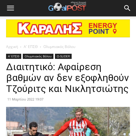
Αρχική
Α' ΕΠΣΘ
Ολυμπιακός Βόλου
Α' ΕΠΣΘ
Ολυμπιακός Βόλου
Ω-SLIDER
Διαιτητικό: Αφαίρεση
βαθμών αν δεν εξοφληθούν
Τζούριτς και Νικλητσιώτης
11 Μαρτίου 2022 19:07