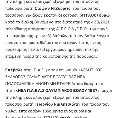
την πλήρη και ολοσχερή εξόφληση του αιτούντος
ποδοσφαιριστή
Στέφαν Ντζούριτς
, του ποσού των
τεσσάρων χιλιάδων εκατόν δεκατριών (
4113,00)
ευρώ
κατά τα διαλαμβανόμενα στο διατακτικό της 433/2021
τελεσίδικης απόφασης της Α΄ Ε.Ε.Ο.Δ./Ε.Π.Ο., την ποινή
της αφαίρεσης τριών (3) βαθμών από τον βαθμολογικό
πίνακα του πρωταθλήματος που αγωνίζεται, εντός
προθεσμίας πέντε (5) εργάσιμων ημερών από την
επόμενη ημέρα της κοινοποίησης της παρούσας.
Επέβαλε
στην Π.Α.Ε. με την επωνυμία «ΑΘΛΗΤΙΚΟΣ
ΣΥΛΛΟΓΟΣ ΟΛΥΜΠΙΑΚΟΣ ΒΟΛΟΥ 1937 ΝΕΑ
ΠΟΔΟΣΦΑΙΡΙΚΗ ΑΝΩΝΥΜΗ ΕΤΑΙΡΕΙΑ» και διακριτικό
τίτλο «
ΝΕΑ Π.Α.Ε Α.Σ ΟΛΥΜΠΙΑΚΟΣ ΒΟΛΟΥ 1937
», μέχρι
την πλήρη και ολοσχερή εξόφληση του αιτούντος
ποδοσφαιριστή
Γεωργίου Νικλητσιώτη
, του ποσού των
χιλίων επτακοσίων εβδομήντα ενός ευρώ και
δεκαεννέα λεπτών (
1771,19) ευρώ
κατά τα