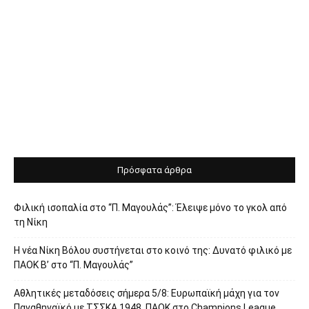
Πρόσφατα άρθρα
Φιλική ισοπαλία στο “Π. Μαγουλάς”: Έλειψε μόνο το γκολ από
τη Νίκη
Η νέα Νίκη Βόλου συστήνεται στο κοινό της: Δυνατό φιλικό με
ΠΑΟΚ Β’ στο “Π. Μαγουλάς”
Αθλητικές μεταδόσεις σήμερα 5/8: Ευρωπαϊκή μάχη για τον
Παναθηναϊκό με ΤΣΣΚΑ 1948, ΠΑΟΚ στο Champions League