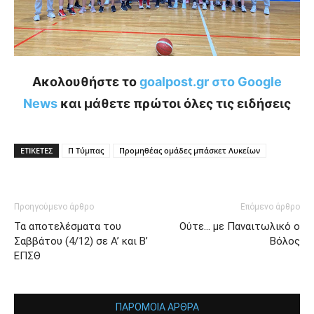
Ακολουθήστε το
goalpost.gr στο Google
News
και μάθετε πρώτοι όλες τις ειδήσεις
ΕΤΙΚΕΤΕΣ
Π Τύμπας
Προμηθέας ομάδες μπάσκετ Λυκείων
Προηγούμενο άρθρο
Επόμενο άρθρο
Τα αποτελέσματα του
Ούτε… με Παναιτωλικό ο
Σαββάτου (4/12) σε Α’ και Β’
Βόλος
ΕΠΣΘ
ΠΑΡΟΜΟΙΑ ΑΡΘΡΑ