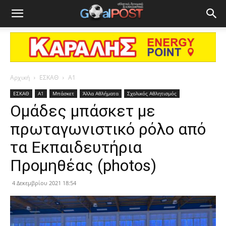
Αρχική
ΕΣΚΑΘ
Α1
ΕΣΚΑΘ
Α1
Μπάσκετ
Άλλα Αθλήματα
Σχολικός Αθλητισμός
Ομάδες μπάσκετ με
πρωταγωνιστικό ρόλο από
τα Εκπαιδευτήρια
Προμηθέας (photos)
4 Δεκεμβρίου 2021 18:54