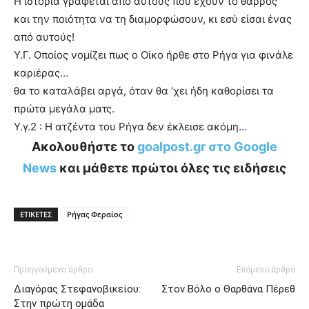
Η ιστορία γράφεται από αυτούς που έχουν το θάρρος
και την ποιότητα να τη διαμορφώσουν, κι εσύ είσαι ένας
από αυτούς!
Υ.Γ. Οποίος νομίζει πως ο Οίκο ήρθε στο Ρήγα για φινάλε
καριέρας…
θα το καταλάβει αργά, όταν θα ‘χει ήδη καθορίσει τα
πρώτα μεγάλα ματς.
Υ.γ.2 : Η ατζέντα του Ρήγα δεν έκλεισε ακόμη…
Ακολουθήστε το
goalpost.gr στο Google
News
και μάθετε πρώτοι όλες τις ειδήσεις
ΕΤΙΚΕΤΕΣ
Ρήγας Φεραίος
Προηγούμενο άρθρο
Επόμενο άρθρο
Διαγόρας Στεφανοβικείου:
Στον Βόλο ο Θαρθάνα Πέρεθ
Στην πρώτη ομάδα