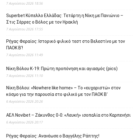
7 Αυγούστου 2026 18:56
Superbet Κύπελλο Ελλάδας: Τετάρτη η Νίκη με Πανιώνιο –
Στις Σέρρες ο Βόλος με τον Ηρακλή
7 Αυγούστου 2026 17:55
Ρήγας Φεραίος: Ιστορικό φιλικό τεστ στο Βελεστίνο με τον
ΠΑΟΚ Β’!
7 Αυγούστου 2026 11:49
Νίκη Βόλου Κ-19: Πρώτη προπόνηση και αγιασμός (pics)
7 Αυγούστου 2026 11:10
Νίκη Βόλου: «Nowhere like home» – Το «ευχαριστώ» στον
κόσμο για την παρουσία στο φιλικό με τον ΠΑΟΚ Β’
6 Αυγούστου 2026 20:26
ΑΕΛ Novibet – Ζάκυνθος 0-0: «Λευκή» ισοπαλία στο Καρπενήσι
6 Αυγούστου 2026 20:17
Ρήγας Φεραίος: Ανανέωσε ο Βαγγέλης Ράπτης!