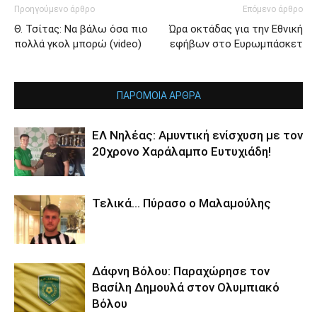
Προηγούμενο άρθρο
Επόμενο άρθρο
Θ. Τσίτας: Να βάλω όσα πιο
Ώρα οκτάδας για την Εθνική
πολλά γκολ μπορώ (video)
εφήβων στο Ευρωμπάσκετ
ΠΑΡΟΜΟΙΑ ΑΡΘΡΑ
ΕΛ Νηλέας: Αμυντική ενίσχυση με τον
20χρονο Χαράλαμπο Ευτυχιάδη!
Τελικά… Πύρασο ο Μαλαμούλης
Δάφνη Βόλου: Παραχώρησε τον
Βασίλη Δημουλά στον Ολυμπιακό
Βόλου