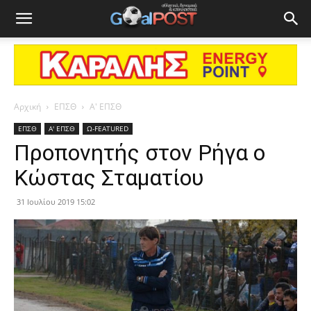
Αρχική
ΕΠΣΘ
Α' ΕΠΣΘ
ΕΠΣΘ
Α' ΕΠΣΘ
Ω-FEATURED
Προπονητής στον Ρήγα ο
Κώστας Σταματίου
31 Ιουλίου 2019 15:02