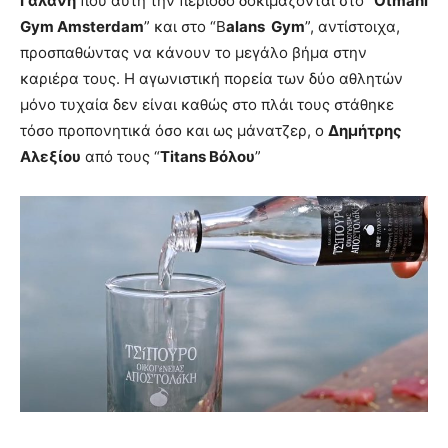
Γαλάνη
που αυτή την περίοδο δοκιμάζονται στο “
Otmani
Gym Amsterdam
” και στο “B
alans Gym
”, αντίστοιχα,
προσπαθώντας να κάνουν το μεγάλο βήμα στην
καριέρα τους. Η αγωνιστική πορεία των δύο αθλητών
μόνο τυχαία δεν είναι καθώς στο πλάι τους στάθηκε
τόσο προπονητικά όσο και ως μάνατζερ, ο
Δημήτρης
Αλεξίου
από τους “
Titans Βόλου
”