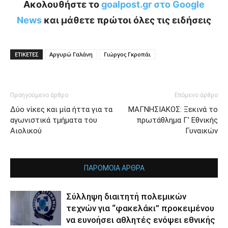
Ακολουθήστε το
goalpost.gr στο Google
News
και μάθετε πρώτοι όλες τις ειδήσεις
ΕΤΙΚΕΤΕΣ
Αργυρώ Γαλάνη
Γιώργος Γκροπάι
Προηγούμενο άρθρο
Επόμενο άρθρο
Δύο νίκες και μία ήττα για τα
ΜΑΓΝΗΣΙΑΚΟΣ: Ξεκινά το
αγωνιστικά τμήματα του
πρωτάθλημα Γ’ Εθνικής
Αιολικού
Γυναικών
ΠΑΡΟΜΟΙΑ ΑΡΘΡΑ
Σύλληψη διαιτητή πολεμικών
τεχνών για “φακελάκι” προκειμένου
να ευνοήσει αθλητές ενόψει εθνικής