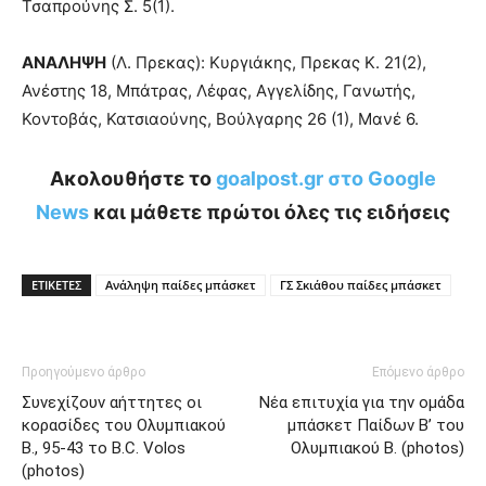
Τσαπρούνης Σ. 5(1).
ΑΝΑΛΗΨΗ
(Λ. Πρεκας): Κυργιάκης, Πρεκας Κ. 21(2),
Ανέστης 18, Μπάτρας, Λέφας, Αγγελίδης, Γανωτής,
Κοντοβάς, Κατσιαούνης, Βούλγαρης 26 (1), Μανέ 6.
Ακολουθήστε το
goalpost.gr στο Google
News
και μάθετε πρώτοι όλες τις ειδήσεις
ΕΤΙΚΕΤΕΣ
Ανάληψη παίδες μπάσκετ
ΓΣ Σκιάθου παίδες μπάσκετ
Προηγούμενο άρθρο
Επόμενο άρθρο
Συνεχίζουν αήττητες οι
Νέα επιτυχία για την ομάδα
κορασίδες του Ολυμπιακού
μπάσκετ Παίδων Β’ του
Β., 95-43 το B.C. Volos
Ολυμπιακού Β. (photos)
(photos)