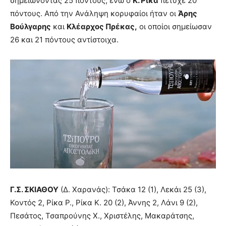
σημειώνοντας 25 πόντους, ενώ ο
Κ. Ρίκα
πέτυχε 20
πόντους. Από την Ανάληψη κορυφαίοι ήταν οι
Άρης
Βούλγαρης
και
Κλέαρχος Πρέκας,
οι οποίοι σημείωσαν
26 και 21 πόντους αντίστοιχα.
Γ.Σ. ΣΚΙΑΘΟΥ
(Δ. Χαρανάς): Τσάκα 12 (1), Λεκάι 25 (3),
Κοντός 2, Ρίκα Ρ., Ρίκα Κ. 20 (2), Άννης 2, Λάνι 9 (2),
Πεσάτος, Τσαπρούνης Χ., Χριστέλης, Μακαράτσης,