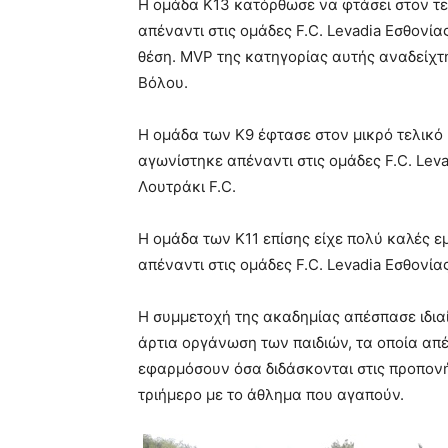
Η ομάδα Κ13 κατόρθωσε να φτάσει στον τελ
απέναντι στις ομάδες F.C. Levadia Εσθονίας
θέση. MVP της κατηγορίας αυτής αναδείχτ
Βόλου.
Η ομάδα των Κ9 έφτασε στον μικρό τελικό 
αγωνίστηκε απέναντι στις ομάδες F.C. Leva
Λουτράκι F.C.
Η ομάδα των Κ11 επίσης είχε πολύ καλές εμ
απέναντι στις ομάδες F.C. Levadia Εσθονίας
Η συμμετοχή της ακαδημίας απέσπασε ιδιαί
άρτια οργάνωση των παιδιών, τα οποία απέ
εφαρμόσουν όσα διδάσκονται στις προπονή
τριήμερο με το άθλημα που αγαπούν.