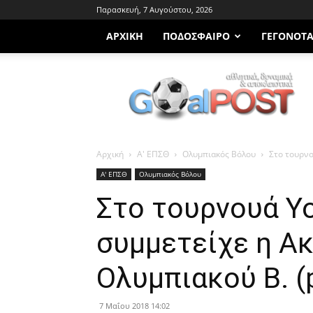
Παρασκευή, 7 Αυγούστου, 2026
ΑΡΧΙΚΗ
ΠΟΔΌΣΦΑΙΡΟ
ΓΕΓΟΝΌΤ
Goalpost.gr
Αρχική
Α' ΕΠΣΘ
Ολυμπιακός Βόλου
Στο τουρνο
Α' ΕΠΣΘ
Ολυμπιακός Βόλου
Στο τουρνουά Yo
συμμετείχε η Α
Ολυμπιακού Β. (
7 Μαΐου 2018 14:02