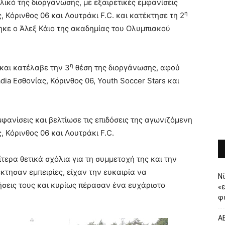
ικό της διοργάνωσης, με εξαιρετικές εμφανίσεις
η
, Κόρινθος 06 και Λουτράκι F.C. και κατέκτησε τη 2
ηκε ο Άλεξ Κάιο της ακαδημίας του Ολυμπιακού
η
και κατέλαβε την 3
θέση της διοργάνωσης, αφού
dia Εσθονίας, Κόρινθος 06, Youth Soccer Stars και
φανίσεις και βελτίωσε τις επιδόσεις της αγωνιζόμενη
, Κόρινθος 06 και Λουτράκι F.C.
τερα θετικά σχόλια για τη συμμετοχή της και την
κτησαν εμπειρίες, είχαν την ευκαιρία να
Νί
σεις τους και κυρίως πέρασαν ένα ευχάριστο
«
φι
ΑΕ