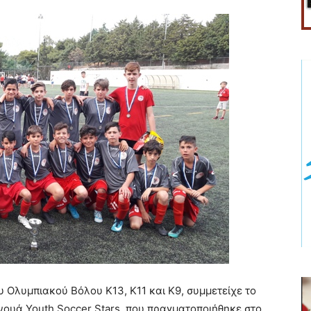
Ολυμπιακού Βόλου Κ13, Κ11 και Κ9, συμμετείχε το
νουά Youth Soccer Stars, που πραγματοποιήθηκε στο