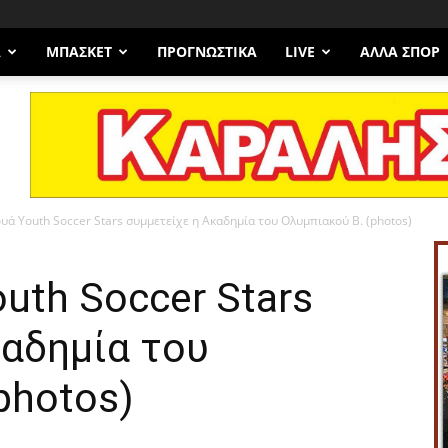
Α
ΜΠΆΣΚΕΤ
ΠΡΟΓΝΩΣΤΙΚΑ
LIVE
ΆΛΛΑ ΣΠΟΡ
υά Youth Soccer Stars συμμετείχε η Ακαδημία του Ολυμπιακού Β. (photos)
uth Soccer Stars
καδημία του
photos)