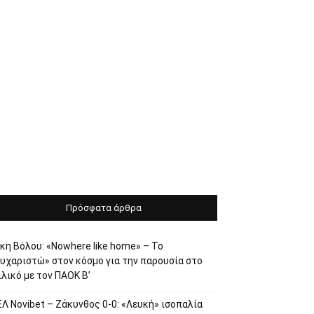
Πρόσφατα άρθρα
κη Βόλου: «Nowhere like home» – Το
ευχαριστώ» στον κόσμο για την παρουσία στο
λικό με τον ΠΑΟΚ Β’
Λ Novibet – Ζάκυνθος 0-0: «Λευκή» ισοπαλία