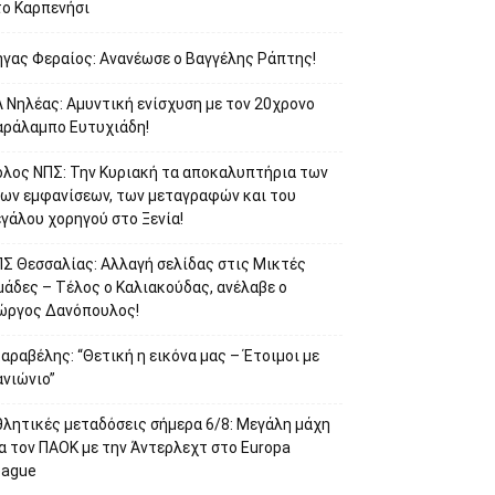
το Καρπενήσι
ήγας Φεραίος: Ανανέωσε ο Βαγγέλης Ράπτης!
 Νηλέας: Αμυντική ενίσχυση με τον 20χρονο
αράλαμπο Ευτυχιάδη!
όλος ΝΠΣ: Την Κυριακή τα αποκαλυπτήρια των
έων εμφανίσεων, των μεταγραφών και του
γάλου χορηγού στο Ξενία!
ΠΣ Θεσσαλίας: Αλλαγή σελίδας στις Μικτές
μάδες – Τέλος ο Καλιακούδας, ανέλαβε ο
ιώργος Δανόπουλος!
αραβέλης: “Θετική η εικόνα μας – Έτοιμοι με
ανιώνιο”
θλητικές μεταδόσεις σήμερα 6/8: Μεγάλη μάχη
α τον ΠΑΟΚ με την Άντερλεχτ στο Europa
eague