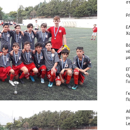
σ
Ρ
ΕΛ
Χ
Β
ν
με
Ε
Ο
Γ
Γκ
Π
Α
γι
L