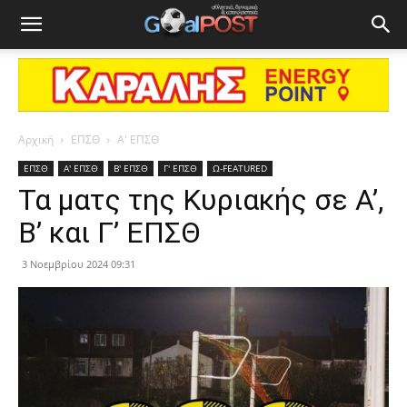
Αρχική
ΕΠΣΘ
Α' ΕΠΣΘ
ΕΠΣΘ
Α' ΕΠΣΘ
Β' ΕΠΣΘ
Γ' ΕΠΣΘ
Ω-FEATURED
Τα ματς της Κυριακής σε Α’,
Β’ και Γ’ ΕΠΣΘ
3 Νοεμβρίου 2024 09:31