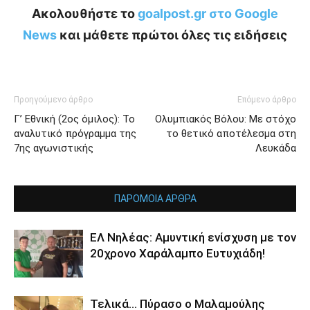
Ακολουθήστε το
goalpost.gr στο Google
News
και μάθετε πρώτοι όλες τις ειδήσεις
Προηγούμενο άρθρο
Επόμενο άρθρο
Γ’ Εθνική (2ος όμιλος): Το
Ολυμπιακός Βόλου: Με στόχο
αναλυτικό πρόγραμμα της
το θετικό αποτέλεσμα στη
7ης αγωνιστικής
Λευκάδα
ΠΑΡΟΜΟΙΑ ΑΡΘΡΑ
ΕΛ Νηλέας: Αμυντική ενίσχυση με τον
20χρονο Χαράλαμπο Ευτυχιάδη!
Τελικά… Πύρασο ο Μαλαμούλης