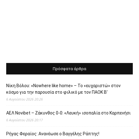
Πρόσφατα άρθρα
Νίκη Βόλου: «Nowhere like home» – Το «ευχαριστώ» στον
κόσμο για την παρουσία στο φιλικό με τον ΠΑΟΚ Β’
6 Αυγούστου 2026 20:26
ΑΕΛ Novibet – Ζάκυνθος 0-0: «Λευκή» ισοπαλία στο Καρπενήσι
6 Αυγούστου 2026 20:17
Ρήγας Φεραίος: Ανανέωσε ο Βαγγέλης Ράπτης!