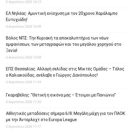
6 Αυγούστου 2026 16:13
ΕΛ Νηλέας: Αμυντική ενίσχυση με τον 20χρονο Χαράλαμπο
Ευτυχιάδη!
6 Αυγούστου 2026 16:08
Βόλος ΝΠΣ: Την Κυριακή τα αποκαλυπτήρια των νέων
εμφανίσεων, των μεταγραφών και του μεγάλου χορηγού στο
Ξενία!
6 Αυγούστου 2026 12:08
ΕΠΣ Θεσσαλίας: Αλλαγή σελίδας στις Μικτές Ομάδες – Τέλος
ο Καλιακούδας, ανέλαβε ο Γιώργος Δανόπουλος!
6 Αυγούστου 2026 11:54
Γκαραβέλης: “Θετική η εικόνα μας – Έτοιμοι με Πανιώνιο”
6 Αυγούστου 2026 11:35
Αθλητικές μεταδόσεις σήμερα 6/8: Μεγάλη μάχη για τον ΠΑΟΚ
με την Άντερλεχτ στο Europa League
6 Αυγούστου 2026 11:17