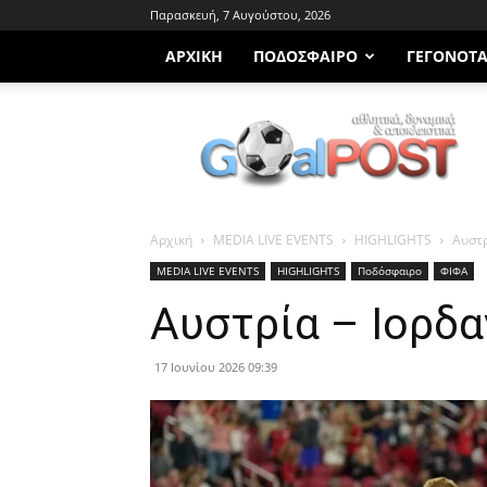
Παρασκευή, 7 Αυγούστου, 2026
ΑΡΧΙΚΗ
ΠΟΔΌΣΦΑΙΡΟ
ΓΕΓΟΝΌΤ
Goalpost.gr
Αρχική
MEDIA LIVE EVENTS
HIGHLIGHTS
Αυστρ
MEDIA LIVE EVENTS
HIGHLIGHTS
Ποδόσφαιρο
ΦΙΦΑ
Αυστρία – Ιορδα
17 Ιουνίου 2026 09:39