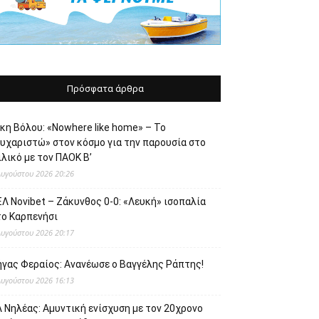
Πρόσφατα άρθρα
κη Βόλου: «Nowhere like home» – Το
ευχαριστώ» στον κόσμο για την παρουσία στο
λικό με τον ΠΑΟΚ Β’
Αυγούστου 2026 20:26
Λ Novibet – Ζάκυνθος 0-0: «Λευκή» ισοπαλία
το Καρπενήσι
Αυγούστου 2026 20:17
ήγας Φεραίος: Ανανέωσε ο Βαγγέλης Ράπτης!
Αυγούστου 2026 16:13
 Νηλέας: Αμυντική ενίσχυση με τον 20χρονο