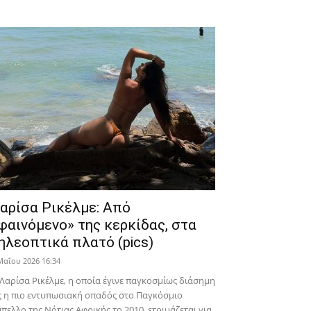
αρίσα Ρικέλμε: Από
φαινόμενο» της κερκίδας, στα
ηλεοπτικά πλατό (pics)
Μαΐου 2026 16:34
Λαρίσα Ρικέλμε, η οποία έγινε παγκοσμίως διάσημη
 η πιο εντυπωσιακή οπαδός στο Παγκόσμιο
πελλο της Νότιας Αφρικής το 2010, ετοιμάζεται για