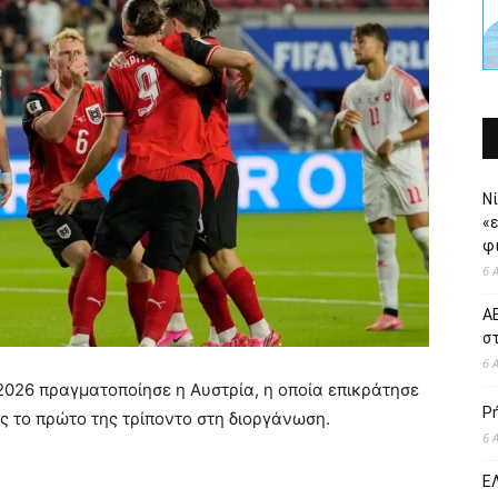
Νί
«
φι
6 
ΑΕ
σ
6 
2026 πραγματοποίησε η Αυστρία, η οποία επικράτησε
Ρ
ας το πρώτο της τρίποντο στη διοργάνωση.
6 
ΕΛ