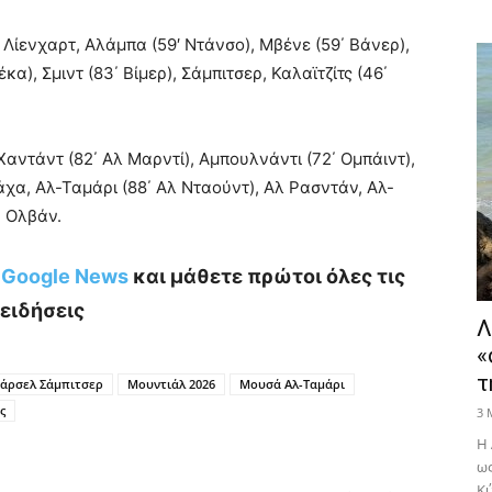
Λίενχαρτ, Αλάμπα (59′ Ντάνσο), Μβένε (59΄ Βάνερ),
α), Σμιντ (83΄ Βίμερ), Σάμπιτσερ, Καλαϊτζίτς (46΄
αντάντ (82΄ Αλ Μαρντί), Αμπουλνάντι (72΄ Ομπάιντ),
άχα, Αλ-Ταμάρι (88΄ Αλ Νταούντ), Αλ Ρασντάν, Αλ-
, Ολβάν.
ο Google News
και μάθετε πρώτοι όλες τις
ειδήσεις
Λ
«
τ
άρσελ Σάμπιτσερ
Μουντιάλ 2026
Μουσά Αλ-Ταμάρι
ς
3 
Η 
ως
Κύ