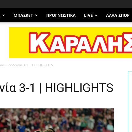
Α
ΜΠΆΣΚΕΤ
ΠΡΟΓΝΩΣΤΙΚΑ
LIVE
ΆΛΛΑ ΣΠΟΡ
ία – Ιορδανία 3-1 | HIGHLIGHTS
νία 3-1 | HIGHLIGHTS