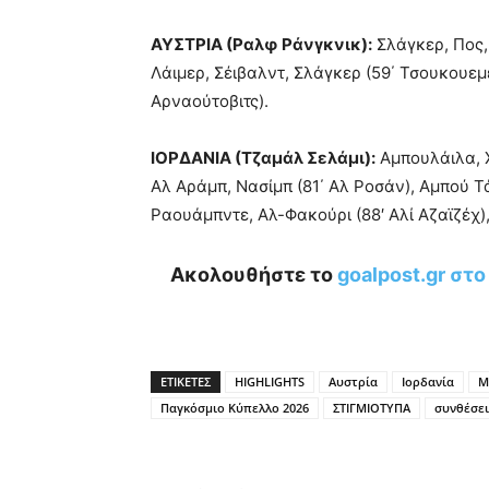
ΑΥΣΤΡΙΑ (Ραλφ Ράνγκνικ):
Σλάγκερ, Πος, 
Λάιμερ, Σέιβαλντ, Σλάγκερ (59΄ Τσουκουεμέκ
Αρναούτοβιτς).
ΙΟΡΔΑΝΙΑ (Τζαμάλ Σελάμι):
Αμπουλάιλα, Χ
Αλ Αράμπ, Νασίμπ (81΄ Αλ Ροσάν), Αμπού Τ
Ραουάμπντε, Αλ-Φακούρι (88′ Αλί Αζαϊζέχ)
Ακολουθήστε το
goalpost.gr στ
ΕΤΙΚΕΤΕΣ
HIGHLIGHTS
Αυστρία
Ιορδανία
Μ
Παγκόσμιο Κύπελλο 2026
ΣΤΙΓΜΙΟΤΥΠΑ
συνθέσει