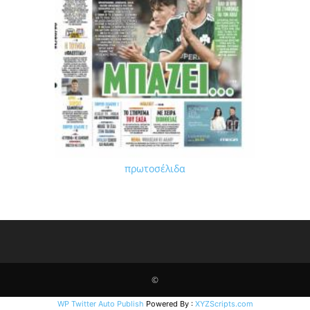
πρωτοσέλιδα
©
WP Twitter Auto Publish
Powered By :
XYZScripts.com