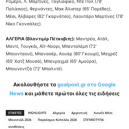
Ρομέρο, Λ. Μαρτίνες, Ταγλιαφίκο, Ντε Πολ (78′
Παλάσιος), Φερνάντες, Μακ Άλιστερ (65′ Παρέδες),
Μέσι, Άλβαρες (82′ Γκαρνάτσο), Λαουτάρο Μαρτίνες (78′
Νίκο Γκονσάλες).
ΑΛΓΕΡΙΑ (Βλαντιμίρ Πέτκοβιτς):
Μαντρέα, Ατάλ,
Μαντί, Τουγκάι, Αΐτ-Νούρι, Μπενταλέμπ (72′
Μπουνταουί), Μπενασέρ, Αουάρ (80′ Γκουιρί), Μαχρέζ
(65′ Χατζ Μουσά), Μπενραχμά (65′ Αμούρα),
Μπουνεντζά (72′ Μπαλντέ).
Ακολουθήστε το
goalpost.gr στο Google
News
και μάθετε πρώτοι όλες τις ειδήσεις
ΕΤΙΚΕΤΕΣ
HIGHLIGHTS
Αλγερία
Αργεντινή
Λιονέλ Μέσι
Μουντιάλ 2026
Παγκόσμιο Κύπελλο 2026
ΣΤΙΓΜΙΟΤΥΠΑ
συνθέσεις