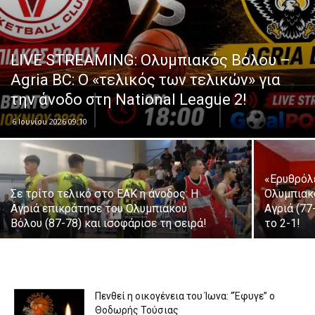
LIVE STREAMING: Ολυμπιακός Βόλου –
Agria BC: Ο «τελικός των τελικών» για
την άνοδο στη National League 2!
6 Ιουνίου 2026 09:10
«Ερυθρόλ
Σε τρίτο τελικό στο ΕΑΚ η άνοδος: Η
Ολυμπιακ
Αγριά επικράτησε του Ολυμπιακού
Αγριά (77
Βόλου (87-78) και ισοφάρισε τη σειρά!
το 2-1!
Πενθεί η οικογένεια του Ίωνα: “Έφυγε” ο
Θοδωρής Τούσιας