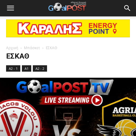
Αρχική
Μπάσκετ
ΕΣΚΑΘ
ΕΣΚΑΘ
A2 - 1
Α1
Α2 - 2