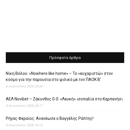
Πρόσφατα άρθρα
Νίκη Βόλου: «Nowhere like home» – Το «ευχαριστώ» στον
κόσμο για την παρουσία στο φιλικό με τον ΠΑΟΚ Β’
6 Αυγούστου 2026 20:26
ΑΕΛ Novibet – Ζάκυνθος 0-0: «Λευκή» ισοπαλία στο Καρπενήσι
6 Αυγούστου 2026 20:17
Ρήγας Φεραίος: Ανανέωσε ο Βαγγέλης Ράπτης!
6 Αυγούστου 2026 16:13