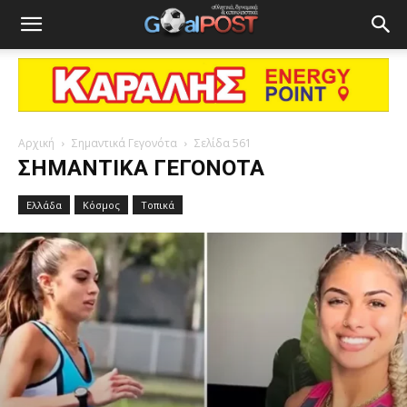
Αρχική
Σημαντικά Γεγονότα
Σελίδα 561
ΣΗΜΑΝΤΙΚΆ ΓΕΓΟΝΌΤΑ
Ελλάδα
Κόσμος
Τοπικά