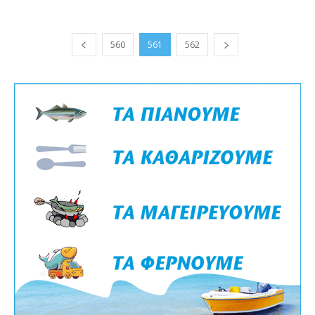
560
561
562