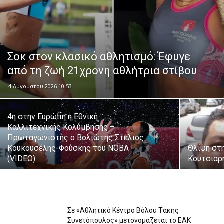
Σοκ στον κλασικό αθλητισμό: Έφυγε
από τη ζωή 21χρονη αθλήτρια στίβου
4 Αυγούστου 2026 10:53
4η στην Ευρώπη η Εθνική
Καλλιτεχνικής Κολύμβησης –
Πρωταγωνιστής ο Βολιώτης Στέλιος
Κουκουσέλης-Φούσκης του ΝΟΒΑ
Θλίψη στη
(VIDEO)
Κουτσιαρ
Σε «Αθλητικό Κέντρο Βόλου Τάκης
Συνετόπουλος» μετονομάζεται το ΕΑΚ