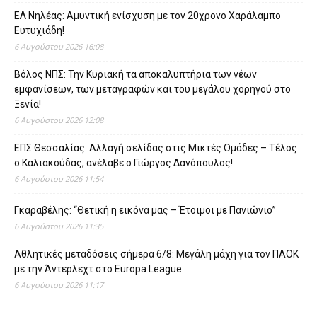
ΕΛ Νηλέας: Αμυντική ενίσχυση με τον 20χρονο Χαράλαμπο
Ευτυχιάδη!
6 Αυγούστου 2026 16:08
Βόλος ΝΠΣ: Την Κυριακή τα αποκαλυπτήρια των νέων
εμφανίσεων, των μεταγραφών και του μεγάλου χορηγού στο
Ξενία!
6 Αυγούστου 2026 12:08
ΕΠΣ Θεσσαλίας: Αλλαγή σελίδας στις Μικτές Ομάδες – Τέλος
ο Καλιακούδας, ανέλαβε ο Γιώργος Δανόπουλος!
6 Αυγούστου 2026 11:54
Γκαραβέλης: “Θετική η εικόνα μας – Έτοιμοι με Πανιώνιο”
6 Αυγούστου 2026 11:35
Αθλητικές μεταδόσεις σήμερα 6/8: Μεγάλη μάχη για τον ΠΑΟΚ
με την Άντερλεχτ στο Europa League
6 Αυγούστου 2026 11:17