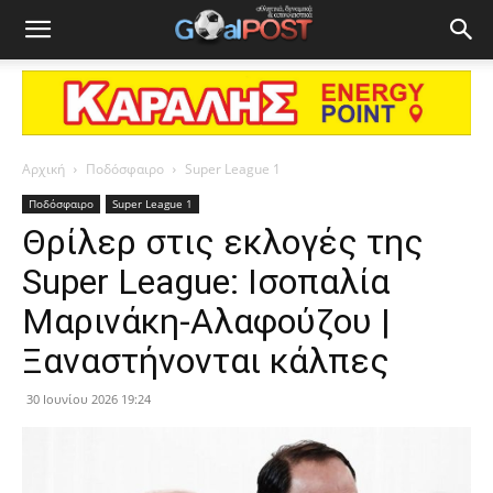
Αρχική
Ποδόσφαιρο
Super League 1
Ποδόσφαιρο
Super League 1
Θρίλερ στις εκλογές της
Super League: Ισοπαλία
Μαρινάκη-Αλαφούζου |
Ξαναστήνονται κάλπες
30 Ιουνίου 2026 19:24