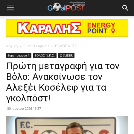
Αρχική
Super League 1
ΒΟΛΟΣ Ν.Π.Σ.
Super League 1
ΒΟΛΟΣ Ν.Π.Σ.
Ω-SLIDER
Πρώτη μεταγραφή για τον
Βόλο: Ανακοίνωσε τον
Αλεξέι Κοσέλεφ για τα
γκολπόστ!
30 Ιουνίου 2026 15:37