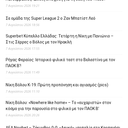
7 Αυγούστου 2026 19:21
Σε ομάδα της Super League 2 o Ζαν Μπατίστ Λεό
7 Αυγούστου 2026 18:56
Superbet Κύπελλο Ελλάδας: Τετάρτη η Νίκη με Πανιώνιο –
Στις Σέρρες ο Βόλος με τον Ηρακλή
7 Αυγούστου 2026 17:55
Ρήγας Φεραίος: Ιστορικό φιλικό τεστ στο Βελεστίνο με τον
ΠΑΟΚ Β’!
7 Αυγούστου 2026 11:49
Νίκη Βόλου Κ-19: Πρώτη προπόνηση και αγιασμός (pics)
7 Αυγούστου 2026 11:10
Νίκη Βόλου: «Nowhere like home» – Το «ευχαριστώ» στον
κόσμο για την παρουσία στο φιλικό με τον ΠΑΟΚ Β’
6 Αυγούστου 2026 20:26
ΑΕΛ Novibet – Ζάκυνθος 0-0: «Λευκή» ισοπαλία στο Καρπενήσι