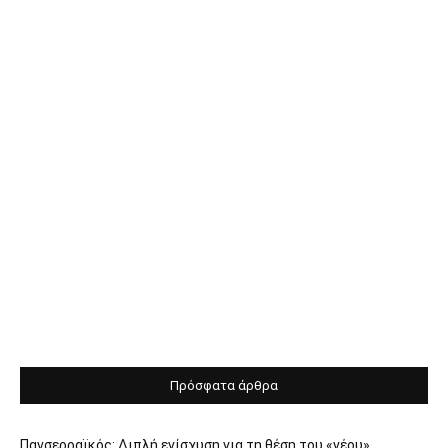
Πρόσφατα άρθρα
Πανσερραϊκός: Διπλή ενίσχυση για τη θέση του «νέου»