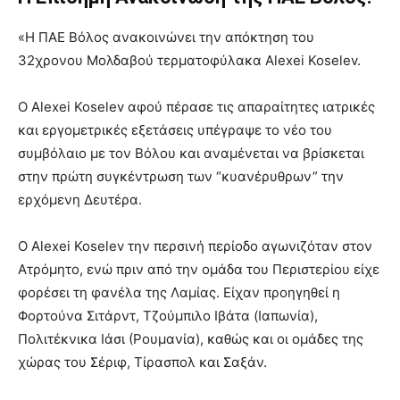
«
Η ΠΑΕ Βόλος ανακοινώνει την απόκτηση του
32χρονου Μολδαβού τερματοφύλακα Alexei Koselev.
Ο Alexei Koselev αφού πέρασε τις απαραίτητες ιατρικές
και εργομετρικές εξετάσεις υπέγραψε το νέο του
συμβόλαιο με τον Βόλου και αναμένεται να βρίσκεται
στην πρώτη συγκέντρωση των “κυανέρυθρων” την
ερχόμενη Δευτέρα.
Ο Alexei Koselev την περσινή περί
οδο αγωνιζόταν στον
Ατρόμητο, ενώ πριν από την ομάδα του Περιστερίου
είχε
φορέσει τη φανέλα της Λαμίας. Είχαν προηγηθεί η
Φορτούνα Σι
τάρντ, Τζούμπιλο Ιβάτα (Ιαπωνία),
Πολιτέκνικα
Ιάσι (Ρουμανία), καθώς και οι ομάδες της
χώρας του Σέριφ, Τίρασπολ και Σαξάν.