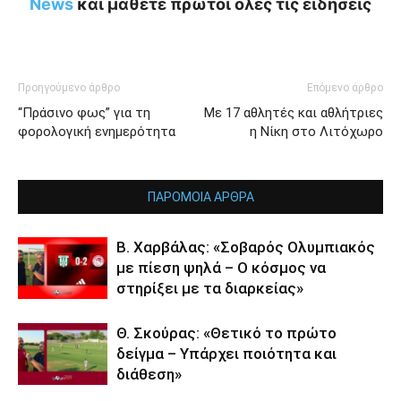
News
και μάθετε πρώτοι όλες τις ειδήσεις
Προηγούμενο άρθρο
Επόμενο άρθρο
“Πράσινο φως” για τη
Με 17 αθλητές και αθλήτριες
φορολογική ενημερότητα
η Νίκη στο Λιτόχωρο
ΠΑΡΟΜΟΙΑ ΑΡΘΡΑ
Β. Χαρβάλας: «Σοβαρός Ολυμπιακός
με πίεση ψηλά – Ο κόσμος να
στηρίξει με τα διαρκείας»
Θ. Σκούρας: «Θετικό το πρώτο
δείγμα – Υπάρχει ποιότητα και
διάθεση»