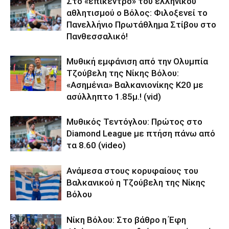
Στο «επίκεντρο» του ελληνικού
αθλητισμού ο Βόλος: Φιλοξενεί το
Πανελλήνιο Πρωτάθλημα Στίβου στο
Πανθεσσαλικό!
Μυθική εμφάνιση από την Ολυμπία
Τζούβελη της Νίκης Βόλου:
«Ασημένια» Βαλκανιονίκης Κ20 με
ασύλληπτο 1.85μ.! (vid)
Μυθικός Τεντόγλου: Πρώτος στο
Diamond League με πτήση πάνω από
τα 8.60 (video)
Ανάμεσα στους κορυφαίους του
Βαλκανικού η Τζούβελη της Νίκης
Βόλου
Νίκη Βόλου: Στο βάθρο η Έφη