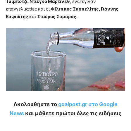
Τσιμπότζι, Ντιέγκο Μαρτίνεθ
, ενώ έγιναν
επαγγελματίες και οι
Φίλιππος Σκοπελίτης, Γιάννης
Καψιώτης
και
Σταύρος Σαμαράς.
Ακολουθήστε το
goalpost.gr στο Google
News
και μάθετε πρώτοι όλες τις ειδήσεις