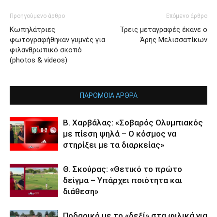
Προηγούμενο άρθρο
Επόμενο άρθρο
Κωπηλάτριες
Τρεις μεταγραφές έκανε ο
φωτογραφήθηκαν γυμνές για
Άρης Μελισσατίκων
φιλανθρωπικό σκοπό
(photos & videos)
ΠΑΡΟΜΟΙΑ ΑΡΘΡΑ
Β. Χαρβάλας: «Σοβαρός Ολυμπιακός
με πίεση ψηλά – Ο κόσμος να
στηρίξει με τα διαρκείας»
Θ. Σκούρας: «Θετικό το πρώτο
δείγμα – Υπάρχει ποιότητα και
διάθεση»
Ποδαρικό με το «δεξί» στα φιλικά για