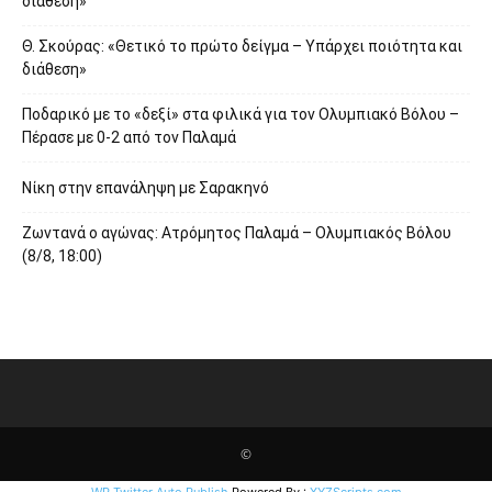
διάθεση»
Θ. Σκούρας: «Θετικό το πρώτο δείγμα – Υπάρχει ποιότητα και
διάθεση»
Ποδαρικό με το «δεξί» στα φιλικά για τον Ολυμπιακό Βόλου –
Πέρασε με 0-2 από τον Παλαμά
Νίκη στην επανάληψη με Σαρακηνό
Ζωντανά ο αγώνας: Ατρόμητος Παλαμά – Ολυμπιακός Βόλου
(8/8, 18:00)
©
WP Twitter Auto Publish
Powered By :
XYZScripts.com