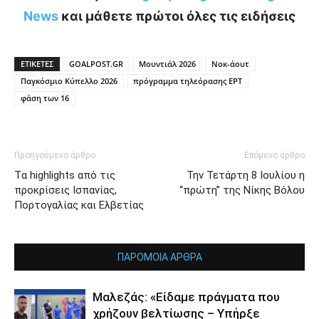
News
και μάθετε πρώτοι όλες τις ειδήσεις
ΕΤΙΚΕΤΕΣ
GOALPOST.GR
Μουντιάλ 2026
Νοκ-άουτ
Παγκόσμιο Κύπελλο 2026
πρόγραμμα τηλεόρασης ΕΡΤ
φάση των 16
Προηγούμενο άρθρο
Επόμενο άρθρο
Tα highlights από τις
Την Τετάρτη 8 Ιουλίου η
προκρίσεις Ισπανίας,
“πρώτη” της Νίκης Βόλου
Πορτογαλίας και Ελβετίας
ΠΑΡΟΜΟΙΑ ΑΡΘΡΑ
Μαλεζάς: «Είδαμε πράγματα που
χρήζουν βελτίωσης – Υπήρξε