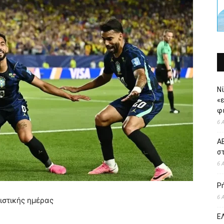
Νί
«
φι
6 
ΑΕ
σ
6 
Ρ
6 
ιστικής ημέρας
ΕΛ