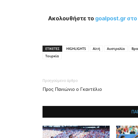
Ακολουθήστε το
goalpost.gr στ
ΕΤΙΚΕΤΕΣ
HIGHLIGHTS
Αϊτή
Αυστραλία
Βρα
Τουρκία
Προηγούμενο άρθρο
Προς Πανιώνιο ο Γκαντέλιο
ΠΑ