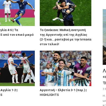
γλία 4-6 | Τα
Το ξανάκανε: Μυθική ανατροπή
 από τον επικό μικρό
της Αργεντινής επί της Αγγλίας
(2-1) και… ραντεβού με την Ισπανία
στον τελικό!
Λ
«
τ
3 
Αγγλία 1-2 |
Αργεντινή – Ελβετία 3-1 (παρ.) |
TS
HIGHLIGHTS
Η 
ως
Κύ