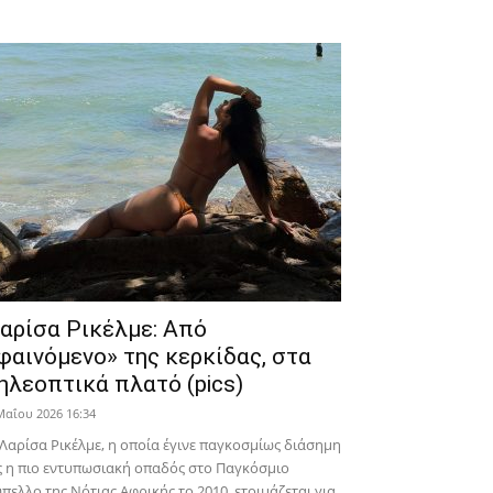
αρίσα Ρικέλμε: Από
φαινόμενο» της κερκίδας, στα
ηλεοπτικά πλατό (pics)
Μαΐου 2026 16:34
Λαρίσα Ρικέλμε, η οποία έγινε παγκοσμίως διάσημη
 η πιο εντυπωσιακή οπαδός στο Παγκόσμιο
πελλο της Νότιας Αφρικής το 2010, ετοιμάζεται για