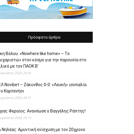
Πρόσφατα άρθρα
κη Βόλου: «Nowhere like home» – Το
ευχαριστώ» στον κόσμο για την παρουσία στο
λικό με τον ΠΑΟΚ Β’
Αυγούστου 2026 20:26
Λ Novibet – Ζάκυνθος 0-0: «Λευκή» ισοπαλία
το Καρπενήσι
Αυγούστου 2026 20:17
ήγας Φεραίος: Ανανέωσε ο Βαγγέλης Ράπτης!
Αυγούστου 2026 16:13
 Νηλέας: Αμυντική ενίσχυση με τον 20χρονο