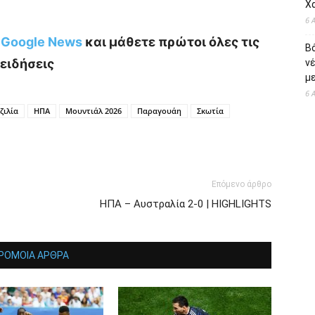
Χ
6 
ο Google News
και μάθετε πρώτοι όλες τις
Β
ειδήσεις
ν
με
6 
ζιλία
ΗΠΑ
Μουντιάλ 2026
Παραγουάη
Σκωτία
Επόμενο άρθρο
ΗΠΑ – Αυστραλία 2-0 | HIGHLIGHTS
ΡΟΜΟΙΑ ΑΡΘΡΑ