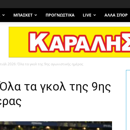
Α
ΜΠΆΣΚΕΤ
ΠΡΟΓΝΩΣΤΙΚΑ
LIVE
ΆΛΛΑ ΣΠΟΡ
ιάλ 2026: Όλα τα γκολ της 9ης αγωνιστικής ημέρας
Όλα τα γκολ της 9ης
έρας