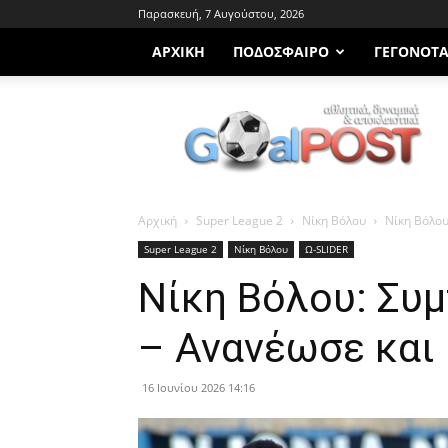
Παρασκευή, 7 Αυγούστου, 2026
ΑΡΧΙΚΗ
ΠΟΔΌΣΦΑΙΡΟ
ΓΕΓΟΝΌΤ
Goalpost.gr
Αρχική
Super League 2
Νίκη Βόλου
Νίκη Βόλου
Super League 2
Νίκη Βόλου
Ω-SLIDER
Νίκη Βόλου: Συ
– Ανανέωσε και
16 Ιουνίου 2026 14:16