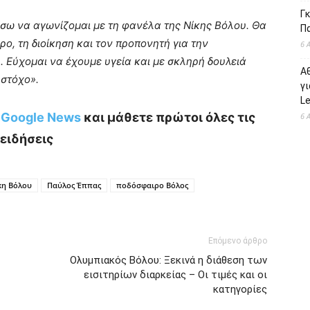
Γκ
ίσω να αγωνίζομαι με τη φανέλα της Νίκης Βόλου. Θα
Π
ο, τη διοίκηση και τον προπονητή για την
6 
 Εύχομαι να έχουμε υγεία και με σκληρή δουλειά
Α
 στόχο».
γι
L
ο Google News
και μάθετε πρώτοι όλες τις
6 
ειδήσεις
κη Βόλου
Παύλος Έππας
ποδόσφαιρο Βόλος
Επόμενο άρθρο
Ολυμπιακός Βόλου: Ξεκινά η διάθεση των
εισιτηρίων διαρκείας – Οι τιμές και οι
κατηγορίες