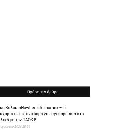
Πρόσφατα άρθρα
κη Βόλου: «Nowhere like home» – Το
ευχαριστώ» στον κόσμο για την παρουσία στο
λικό με τον ΠΑΟΚ Β’
Αυγούστου 2026 20:26