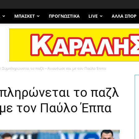
Α
ΜΠΆΣΚΕΤ
ΠΡΟΓΝΩΣΤΙΚΑ
LIVE
ΆΛΛΑ ΣΠΟΡ
: Συμπληρώνεται το παζλ – Ανανέωσε και με τον Παύλο Έππα
μπληρώνεται το παζλ
 με τον Παύλο Έππα