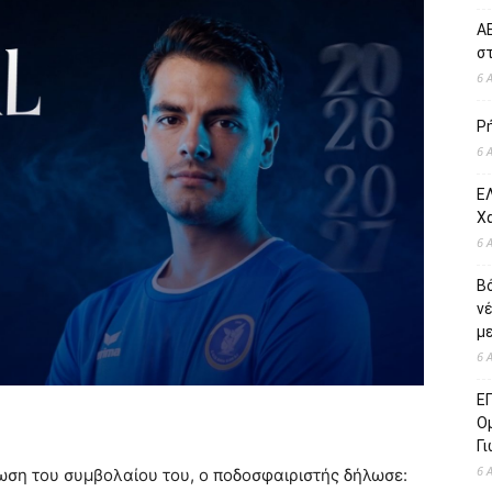
ΑΕ
σ
6 
Ρ
6 
ΕΛ
Χ
6 
Β
ν
με
6 
Ε
Ο
Γ
6 
έωση του συμβολαίου του, ο ποδοσφαιριστής δήλωσε: