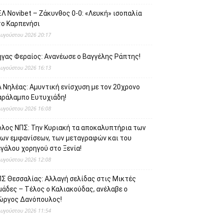
Λ Novibet – Ζάκυνθος 0-0: «Λευκή» ισοπαλία
το Καρπενήσι
Αυγούστου 2026 20:17
ήγας Φεραίος: Ανανέωσε ο Βαγγέλης Ράπτης!
Αυγούστου 2026 16:13
 Νηλέας: Αμυντική ενίσχυση με τον 20χρονο
αράλαμπο Ευτυχιάδη!
Αυγούστου 2026 16:08
όλος ΝΠΣ: Την Κυριακή τα αποκαλυπτήρια των
έων εμφανίσεων, των μεταγραφών και του
γάλου χορηγού στο Ξενία!
Αυγούστου 2026 12:08
ΠΣ Θεσσαλίας: Αλλαγή σελίδας στις Μικτές
μάδες – Τέλος ο Καλιακούδας, ανέλαβε ο
ιώργος Δανόπουλος!
Αυγούστου 2026 11:54