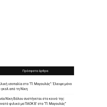
Πρόσφατα άρθρα
λική ισοπαλία στο “Π. Μαγουλάς”: Έλειψε μόνο
 γκολ από τη Νίκη
νέα Νίκη Βόλου συστήνεται στο κοινό της:
νατό φιλικό με ΠΑΟΚ Β’ στο “Π. Μαγουλάς”