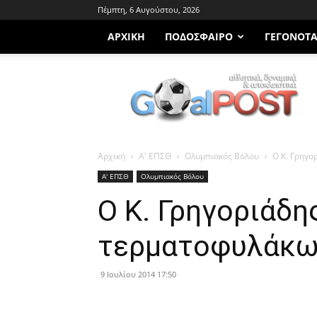
Πέμπτη, 6 Αυγούστου, 2026
ΑΡΧΙΚΗ
ΠΟΔΌΣΦΑΙΡΟ
ΓΕΓΟΝΌΤ
Goalpost.gr
Αρχική
Α' ΕΠΣΘ
Ολυμπιακός Βόλου
Ο Κ. Γρηγο
Α' ΕΠΣΘ
Ολυμπιακός Βόλου
Ο Κ. Γρηγοριάδ
τερματοφυλάκων
9 Ιουλίου 2014 17:50