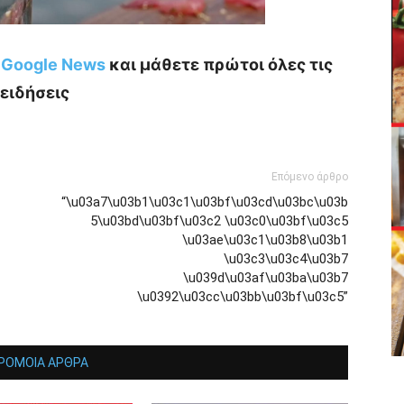
ο Google News
και μάθετε πρώτοι όλες τις
ειδήσεις
Επόμενο άρθρο
“\u03a7\u03b1\u03c1\u03bf\u03cd\u03bc\u03b
5\u03bd\u03bf\u03c2 \u03c0\u03bf\u03c5
\u03ae\u03c1\u03b8\u03b1
\u03c3\u03c4\u03b7
\u039d\u03af\u03ba\u03b7
\u0392\u03cc\u03bb\u03bf\u03c5”
ΡΟΜΟΙΑ ΑΡΘΡΑ