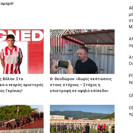
 Σαμαρά!
Α
μ
σ
Μί
At
υψ
Ατ
Οι
Ρ
 Βόλου: Στα
Θ. Θεοδώρου: «Χωρίς εκπτώσεις
εμ
κα ο νεαρός αριστερός
στους στόχους – Στόχος η
ος Γκρίνιας!
επιστροφή σε υψηλό επίπεδο»
Ο
Ολ
πρ