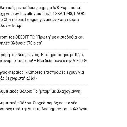
θλητικές μεταδόσεις σήμερα 5/8: Ευρωπαϊκή
άχη για τον Παναθηναϊκό με ΤΣΣΚΑ 1948, ΠΑΟΚ
το Champions League γυναικών και ντέρμπι
λαν – Ίντερ
romitos DEEDIT FC: “Πρώτη” με αισιοδοξία και
ηλές βλέψεις (70 pics)
ρόμητος Νέας Ιωνίας: Επισημοποίησε με Κέρι,
κονόμου και Γάρο! – Νέα δεδομένα στην Α’ ΕΠΣΘ
ήγας Φεραίος: «Κάποιες επιστροφές έχουν για
άς ξεχωριστή αξία!»
λυμπιακός Βόλου: Το “μπαμ” με Βλαχογιάννη
υμπιακός Βόλου: Ο σχεδιασμός και το νέο
οπονητικό τιμ για τις Ακαδημίες του συλλόγου