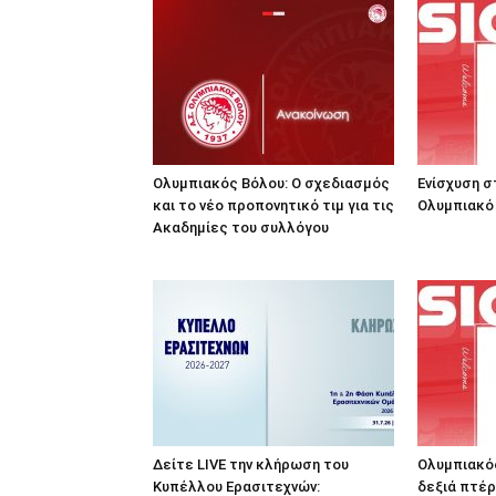
Ολυμπιακός Βόλου: Ο σχεδιασμός
Ενίσχυση σ
και το νέο προπονητικό τιμ για τις
Ολυμπιακό
Ακαδημίες του συλλόγου
Δείτε LIVE την κλήρωση του
Ολυμπιακός
Κυπέλλου Ερασιτεχνών:
δεξιά πτέρ