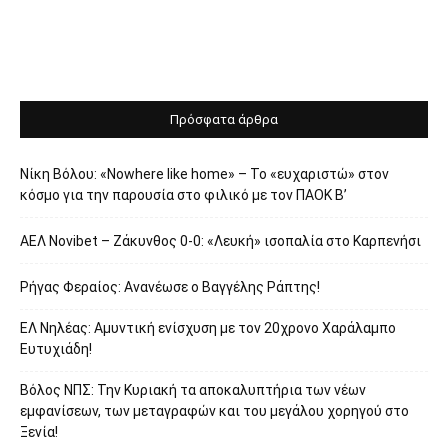
Πρόσφατα άρθρα
Νίκη Βόλου: «Nowhere like home» – Το «ευχαριστώ» στον
κόσμο για την παρουσία στο φιλικό με τον ΠΑΟΚ Β’
ΑΕΛ Novibet – Ζάκυνθος 0-0: «Λευκή» ισοπαλία στο Καρπενήσι
Ρήγας Φεραίος: Ανανέωσε ο Βαγγέλης Ράπτης!
ΕΛ Νηλέας: Αμυντική ενίσχυση με τον 20χρονο Χαράλαμπο
Ευτυχιάδη!
Βόλος ΝΠΣ: Την Κυριακή τα αποκαλυπτήρια των νέων
εμφανίσεων, των μεταγραφών και του μεγάλου χορηγού στο
Ξενία!