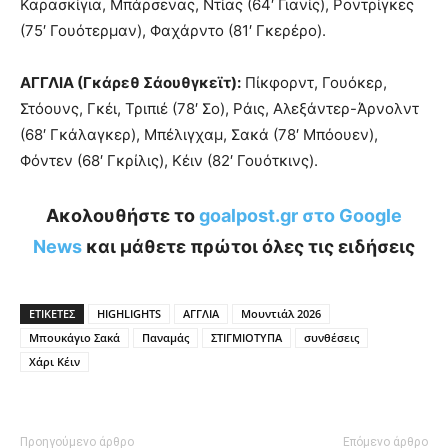
Καρασκίγια, Μπάρσενας, Ντίας (64′ Γιανίς), Ροντρίγκες
(75′ Γουότερμαν), Φαχάρντο (81′ Γκερέρο).
ΑΓΓΛΙΑ (Γκάρεθ Σάουθγκεϊτ):
Πίκφορντ, Γουόκερ,
Στόουνς, Γκέι, Τριπιέ (78′ Σο), Ράις, Αλεξάντερ-Άρνολντ
(68′ Γκάλαγκερ), Μπέλιγχαμ, Σακά (78′ Μπόουεν),
Φόντεν (68′ Γκρίλις), Κέιν (82′ Γουότκινς).
Ακολουθήστε το
goalpost.gr στο Google
News
και μάθετε πρώτοι όλες τις ειδήσεις
ΕΤΙΚΕΤΕΣ
HIGHLIGHTS
ΑΓΓΛΙΑ
Μουντιάλ 2026
Μπουκάγιο Σακά
Παναμάς
ΣΤΙΓΜΙΟΤΥΠΑ
συνθέσεις
Χάρι Κέιν
Προηγούμενο άρθρο
Επόμενο άρθρο