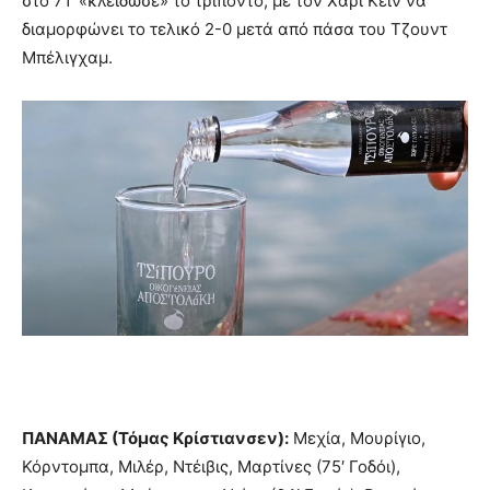
στο 71′ «κλείδωσε» το τρίποντο, με τον Χάρι Κέιν να
διαμορφώνει το τελικό 2-0 μετά από πάσα του Τζουντ
Μπέλιγχαμ.
ΠΑΝΑΜΑΣ (Τόμας Κρίστιανσεν):
Μεχία, Μουρίγιο,
Κόρντομπα, Μιλέρ, Ντέιβις, Μαρτίνες (75′ Γοδόι),