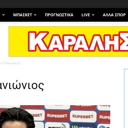
Α
ΜΠΆΣΚΕΤ
ΠΡΟΓΝΩΣΤΙΚΑ
LIVE
ΆΛΛΑ ΣΠΟΡ
 ο Πανιώνιος
ανιώνιος