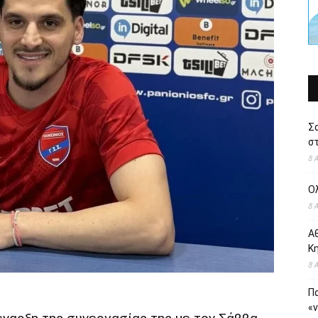
Σ
στ
8 
Ο
8 
Αθ
Κ
8 
Πα
«