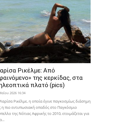
αρίσα Ρικέλμε: Από
φαινόμενο» της κερκίδας, στα
ηλεοπτικά πλατό (pics)
Μαΐου 2026 16:34
Λαρίσα Ρικέλμε, η οποία έγινε παγκοσμίως διάσημη
 η πιο εντυπωσιακή οπαδός στο Παγκόσμιο
πελλο της Νότιας Αφρικής το 2010, ετοιμάζεται για
α...