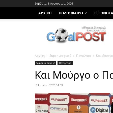
Σάββατο, 8 Αυγούστου, 2026
ΑΡΧΙΚΗ
ΠΟΔΌΣΦΑΙΡΟ
ΓΕΓΟΝΌΤ
Goalpost.gr
Αρχική
Super League 2
Πανιώνιος
Και Μούργο
Super League 2
Πανιώνιος
Και Μούργο ο Π
8 Ιουνίου 2026 14:09