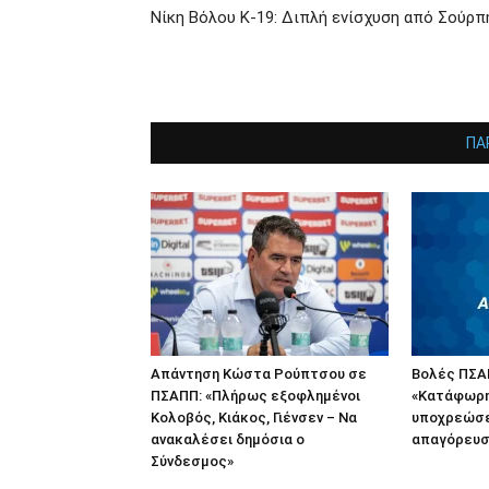
Νίκη Βόλου Κ-19: Διπλή ενίσχυση από Σούρπ
ΠΑ
Απάντηση Κώστα Ρούπτσου σε
Βολές ΠΣΑΠ
ΠΣΑΠΠ: «Πλήρως εξοφλημένοι
«Κατάφωρη
Κολοβός, Κιάκος, Γιένσεν – Να
υποχρεώσε
ανακαλέσει δημόσια ο
απαγόρευσ
Σύνδεσμος»