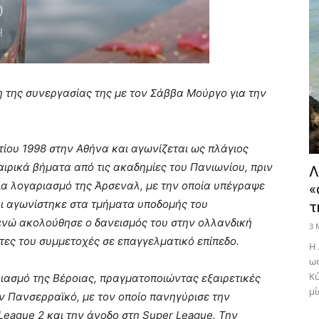
 της συνεργασίας της με τον Σάββα Μούργο για την
ίου 1998 στην Αθήνα και αγωνίζεται ως πλάγιος
αιρικά βήματα από τις ακαδημίες του Πανιωνίου, πριν
Λ
για λογαριασμό της Άρσεναλ, με την οποία υπέγραψε
«
ι αγωνίστηκε στα τμήματα υποδομής του
τ
 ενώ ακολούθησε ο δανεισμός του στην ολλανδική
3 
τες του συμμετοχές σε επαγγελματικό επίπεδο.
Η 
ως
Κύ
ιασμό της Βέροιας, πραγματοποιώντας εξαιρετικές
μί
ν Πανσερραϊκό, με τον οποίο πανηγύρισε την
eague 2 και την άνοδο στη Super League. Την