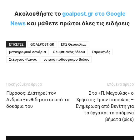
Ακολουθήστε το
goalpost.gr στο Google
News
και μάθετε πρώτοι όλες τις ειδήσεις
ΕΤΙΚΕΤΕΣ
GOALPOST.GR
ΕΠΣ Θεσσαλίας
μεταγραφικά σενάρια
Ολυμπιακός Βόλου
Σαρακηνός
Στέργιος Ψιάνος
τοπικό ποδόσφαιρο Βόλος
Προηγούμενο άρθρο
Επόμενο άρθρο
Πύρασος: Διατηρεί τον
Στο «Π. Μαγουλάς» ο
Ανδρέα Ξανθίδη κάτω από τα
Χρήστος Τριαντόπουλος –
δοκάρια του
Ενημέρωση από Βενέτη για
τα έργα και τα επόμενα
βήματα (pics)