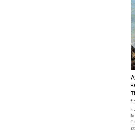
Λ
«
τ
3 
Η 
δι
Πα
ετ