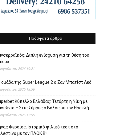
Πρόσφατα άρθρα
νσερραϊκός: Διπλή ενίσχυση για τη θέση του
νέου»
Αυγούστου 2026 19:21
 ομάδα της Super League 2 o Ζαν Μπατίστ Λεό
Αυγούστου 2026 18:56
perbet Κύπελλο Ελλάδας: Τετάρτη η Νίκη με
νιώνιο – Στις Σέρρες ο Βόλος με τον Ηρακλή
Αυγούστου 2026 17:55
γας Φεραίος: Ιστορικό φιλικό τεστ στο
λεστίνο με τον ΠΑΟΚ Β’!