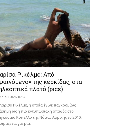
αρίσα Ρικέλμε: Από
φαινόμενο» της κερκίδας, στα
ηλεοπτικά πλατό (pics)
Μαΐου 2026 16:34
Λαρίσα Ρικέλμε, η οποία έγινε παγκοσμίως
άσημη ως η πιο εντυπωσιακή οπαδός στο
γκόσμιο Κύπελλο της Νότιας Αφρικής το 2010,
οιμάζεται για μία...