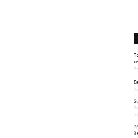
Πα
«
7 
Σε
7 
Su
Πα
7 
Ρή
Βε