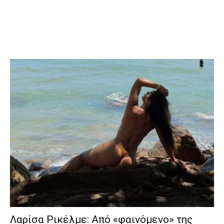
Λαρίσα Ρικέλμε: Από «φαινόμενο» της