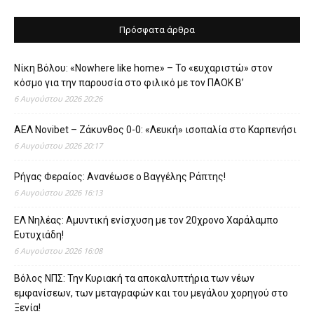
Πρόσφατα άρθρα
Νίκη Βόλου: «Nowhere like home» – Το «ευχαριστώ» στον
κόσμο για την παρουσία στο φιλικό με τον ΠΑΟΚ Β’
6 Αυγούστου 2026 20:26
ΑΕΛ Novibet – Ζάκυνθος 0-0: «Λευκή» ισοπαλία στο Καρπενήσι
6 Αυγούστου 2026 20:17
Ρήγας Φεραίος: Ανανέωσε ο Βαγγέλης Ράπτης!
6 Αυγούστου 2026 16:13
ΕΛ Νηλέας: Αμυντική ενίσχυση με τον 20χρονο Χαράλαμπο
Ευτυχιάδη!
6 Αυγούστου 2026 16:08
Βόλος ΝΠΣ: Την Κυριακή τα αποκαλυπτήρια των νέων
εμφανίσεων, των μεταγραφών και του μεγάλου χορηγού στο
Ξενία!