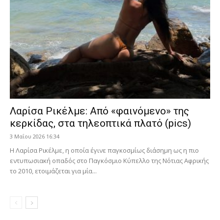
Λαρίσα Ρικέλμε: Από «φαινόμενο» της
κερκίδας, στα τηλεοπτικά πλατό (pics)
3 Μαΐου 2026 16:34
Η Λαρίσα Ρικέλμε, η οποία έγινε παγκοσμίως διάσημη ως η πιο
εντυπωσιακή οπαδός στο Παγκόσμιο Κύπελλο της Νότιας Αφρικής
το 2010, ετοιμάζεται για μία...