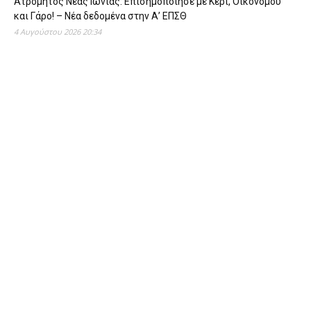
Ατρόμητος Νέας Ιωνίας: Επισημοποίησε με Κέρι, Οικονόμου
και Γάρο! – Νέα δεδομένα στην Α’ ΕΠΣΘ
4 Αυγούστου 2026 20:34